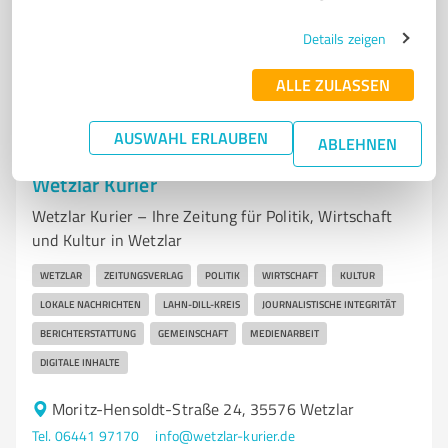
Sie möchten auch hier gelistet werden?
Details zeigen
Registrieren Sie sich jetzt und werden Sie ein von
Kunden empfohlener ProvenExpert!
ALLE ZULASSEN
AUSWAHL ERLAUBEN
ABLEHNEN
6
Medienproduktion
Wetzlar Kurier
Wetzlar Kurier – Ihre Zeitung für Politik, Wirtschaft
und Kultur in Wetzlar
WETZLAR
ZEITUNGSVERLAG
POLITIK
WIRTSCHAFT
KULTUR
LOKALE NACHRICHTEN
LAHN-DILL-KREIS
JOURNALISTISCHE INTEGRITÄT
BERICHTERSTATTUNG
GEMEINSCHAFT
MEDIENARBEIT
DIGITALE INHALTE
Moritz-Hensoldt-Straße 24, 35576 Wetzlar
Tel. 06441 97170
info@wetzlar-kurier.de