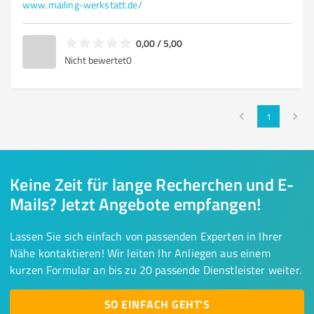
www.mailing-werkstatt.de/
0,00 / 5,00
Nicht bewertet
0
1
Keine Zeit für lange Recherchen und E-
Mails? Jetzt Angebote empfangen!
Lassen Sie sich einfach von passenden Experten in Ihrer
Nähe kontaktieren! Wir leiten Ihr Anliegen aus einem
kurzen Formular an bis zu 20 passende Dienstleister weiter.
SO EINFACH GEHT'S