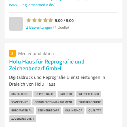
www.jung-crossmedia.de/
5,00 / 5,00
2
Bewertungen
(1 Quelle)
3
Medienproduktion
Holu Haus für Reprografie und
Zeichenbedarf GmbH
Digitaldruck und Reprografie Dienstleistungen in
Dreieich von Holu Haus
DIGITALDRUCK
REPROGRAFIE
CAD-PLOT
WERBETECHNIK
SCANSERVICE
DOKUMENTENMANAGEMENT
DRUCKPRODUKTE
BÜROMATERIAL
ZEICHENBEDARF
ONLINESHOP
QUALITÄT
ZUVERLÄSSIGKEIT