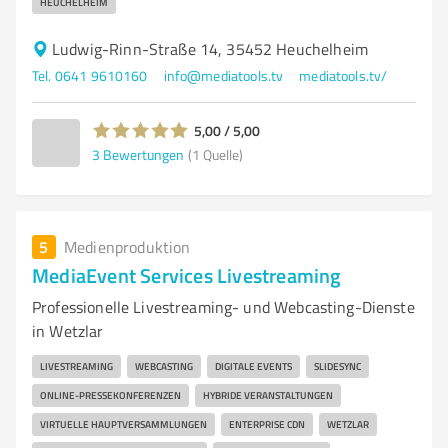
HEUCHELHEIM
Ludwig-Rinn-Straße 14, 35452 Heuchelheim
Tel. 0641 9610160
info@mediatools.tv
mediatools.tv/
5,00 / 5,00
3
Bewertungen
(1 Quelle)
5
Medienproduktion
MediaEvent Services Livestreaming
Professionelle Livestreaming- und Webcasting-Dienste
in Wetzlar
LIVESTREAMING
WEBCASTING
DIGITALE EVENTS
SLIDESYNC
ONLINE-PRESSEKONFERENZEN
HYBRIDE VERANSTALTUNGEN
VIRTUELLE HAUPTVERSAMMLUNGEN
ENTERPRISE CDN
WETZLAR