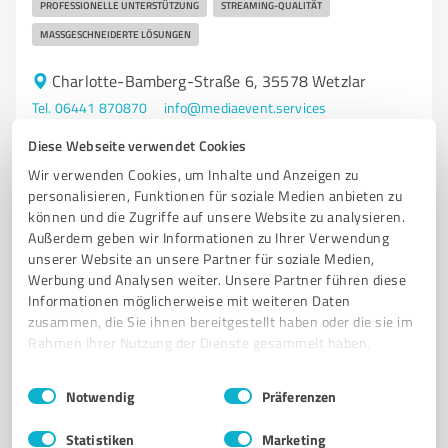
PROFESSIONELLE UNTERSTÜTZUNG
STREAMING-QUALITÄT
MASSGESCHNEIDERTE LÖSUNGEN
Charlotte-Bamberg-Straße 6, 35578 Wetzlar
Tel. 06441 870870
info@mediaevent.services
mediaevent.services/
Diese Webseite verwendet Cookies
Wir verwenden Cookies, um Inhalte und Anzeigen zu
4,80 / 5,00
personalisieren, Funktionen für soziale Medien anbieten zu
5
Bewertungen
(1 Quelle)
können und die Zugriffe auf unsere Website zu analysieren.
Außerdem geben wir Informationen zu Ihrer Verwendung
unserer Website an unsere Partner für soziale Medien,
Werbung und Analysen weiter. Unsere Partner führen diese
Informationen möglicherweise mit weiteren Daten
zusammen, die Sie ihnen bereitgestellt haben oder die sie im
Rahmen Ihrer Nutzung der Dienste gesammelt haben.
Einwilligungsauswahl
Impressum
|
Datenschutzbestimmungen
Notwendig
Präferenzen
Statistiken
Marketing