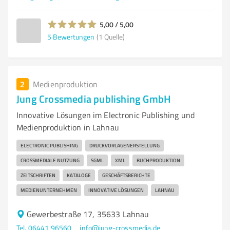
5,00 / 5,00
5
Bewertungen
(1 Quelle)
2
Medienproduktion
Jung Crossmedia publishing GmbH
Innovative Lösungen im Electronic Publishing und
Medienproduktion in Lahnau
ELECTRONIC PUBLISHING
DRUCKVORLAGENERSTELLUNG
CROSSMEDIALE NUTZUNG
SGML
XML
BUCHPRODUKTION
ZEITSCHRIFTEN
KATALOGE
GESCHÄFTSBERICHTE
MEDIENUNTERNEHMEN
INNOVATIVE LÖSUNGEN
LAHNAU
Gewerbestraße 17, 35633 Lahnau
Tel. 06441 96560
info@jung-crossmedia.de