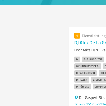
1
Dienstleistun
DJ Alex De La G
Hochzeits DJ & Eve
DJ
DJ FÜR HOCHZEIT
WEIHNACHTSFEIER DJ
G
DJ BAD KISSINGEN
DJ K
DJ HESSEN
DJ OBERFR
DJ HÜNFELD
DJ BAD HE
De-Gasperi-Str.
Tel. +49 1512 02991