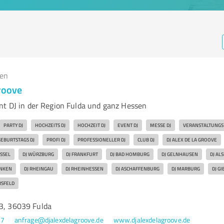
gen
roove
nt DJ in der Region Fulda und ganz Hessen
PARTY DJ
HOCHZEITS DJ
HOCHZEIT DJ
EVENT DJ
MESSE DJ
VERANSTALTUNGS 
EBURTSTAGS DJ
PROFI DJ
PROFESSIONELLER DJ
CLUB DJ
DJ ALEX DE LA GROOVE
ASSEL
DJ WÜRZBURG
DJ FRANKFURT
DJ BAD HOMBURG
DJ GELNHAUSEN
DJ AL
ANKEN
DJ RHEINGAU
DJ RHEINHESSEN
DJ ASCHAFFENBURG
DJ MARBURG
DJ GI
RSFELD
 3, 36039 Fulda
47
anfrage@djalexdelagroove.de
www.djalexdelagroove.de