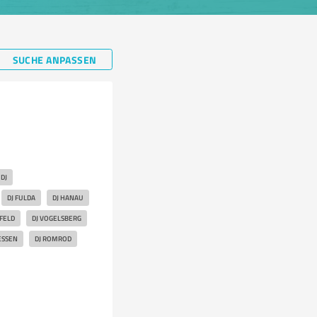
SUCHE ANPASSEN
DJ
DJ FULDA
DJ HANAU
SFELD
DJ VOGELSBERG
ESSEN
DJ ROMROD