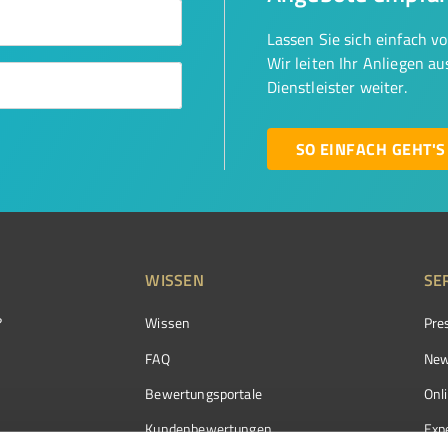
Lassen Sie sich einfach v
Wir leiten Ihr Anliegen a
Dienstleister weiter.
SO EINFACH GEHT'S
WISSEN
SE
?
Wissen
Pre
FAQ
New
Bewertungsportale
Onl
Kundenbewertungen
Exp