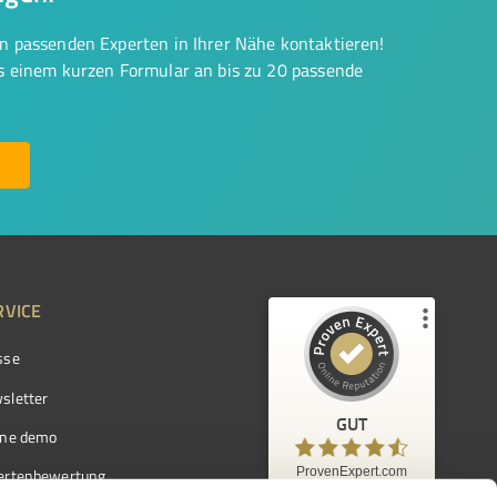
on passenden Experten in Ihrer Nähe kontaktieren!
us einem kurzen Formular an bis zu 20 passende
RVICE
sse
Kundenbewertungen und Erfahrungen zu
ProvenExpert.com
sletter
GUT
%
97
GUT
ine demo
Empfehlungen auf
ProvenExpert.com
ProvenExpert.com
5,00
/
4,42
ertenbewertung