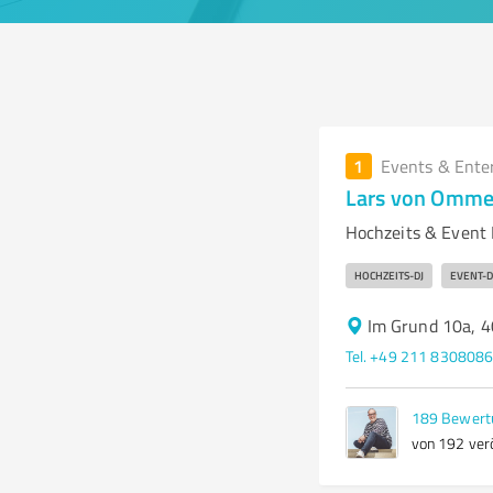
1
Events & Ente
Lars von Omme
Hochzeits & Event 
HOCHZEITS-DJ
EVENT-D
Im Grund 10a, 4
Tel. +49 211 830808
189
Bewert
von 192 verö