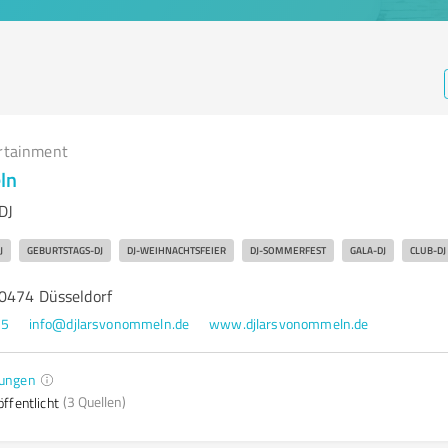
rtainment
ln
DJ
J
GEBURTSTAGS-DJ
DJ-WEIHNACHTSFEIER
DJ-SOMMERFEST
GALA-DJ
CLUB-DJ
0474 Düsseldorf
65
info@djlarsvonommeln.de
www.djlarsvonommeln.de
ungen
(3 Quellen)
ffentlicht