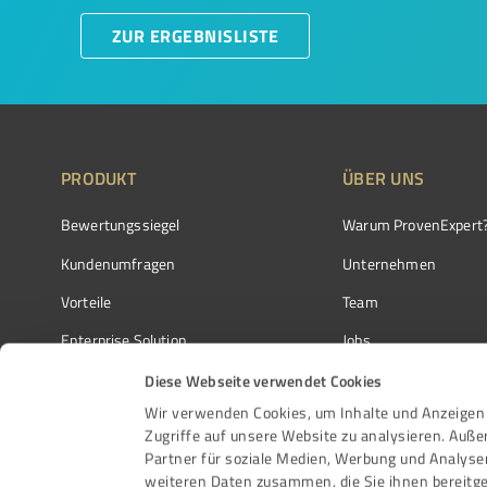
ZUR ERGEBNISLISTE
PRODUKT
ÜBER UNS
Bewertungssiegel
Warum ProvenExpert
Kundenumfragen
Unternehmen
Vorteile
Team
Enterprise Solution
Jobs
Partnerprogramm
Kundenstimmen
Diese Webseite verwendet Cookies
Wir verwenden Cookies, um Inhalte und Anzeigen 
Auszeichnungen
Kontakt
Zugriffe auf unsere Website zu analysieren. Auß
Partner für soziale Medien, Werbung und Analyse
weiteren Daten zusammen, die Sie ihnen bereitge