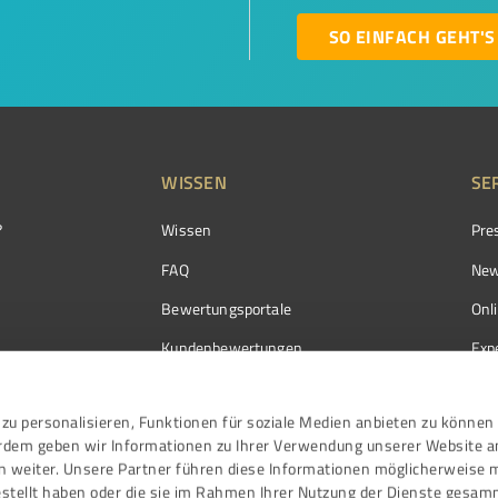
SO EINFACH GEHT'S
WISSEN
SE
?
Wissen
Pre
FAQ
New
Bewertungsportale
Onl
Kundenbewertungen
Exp
Kundenzufriedenheit
Exp
zu personalisieren, Funktionen für soziale Medien anbieten zu können 
Bewertungs­richtlinien
erdem geben wir Informationen zu Ihrer Verwendung unserer Website a
Events
n weiter. Unsere Partner führen diese Informationen möglicherweise 
stellt haben oder die sie im Rahmen Ihrer Nutzung der Dienste gesam