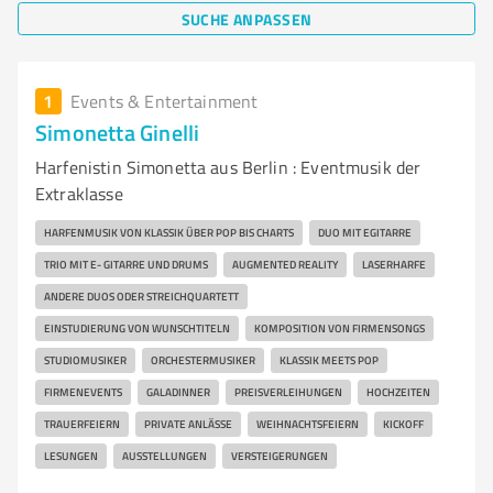
SUCHE ANPASSEN
1
Events & Entertainment
Simonetta Ginelli
Harfenistin Simonetta aus Berlin : Eventmusik der
Extraklasse
HARFENMUSIK VON KLASSIK ÜBER POP BIS CHARTS
DUO MIT EGITARRE
TRIO MIT E- GITARRE UND DRUMS
AUGMENTED REALITY
LASERHARFE
ANDERE DUOS ODER STREICHQUARTETT
EINSTUDIERUNG VON WUNSCHTITELN
KOMPOSITION VON FIRMENSONGS
STUDIOMUSIKER
ORCHESTERMUSIKER
KLASSIK MEETS POP
FIRMENEVENTS
GALADINNER
PREISVERLEIHUNGEN
HOCHZEITEN
TRAUERFEIERN
PRIVATE ANLÄSSE
WEIHNACHTSFEIERN
KICKOFF
LESUNGEN
AUSSTELLUNGEN
VERSTEIGERUNGEN