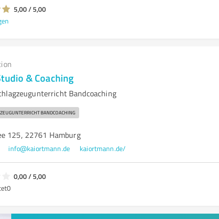
5,00 / 5,00
gen
tion
Studio & Coaching
chlagzeugunterricht Bandcoaching
ZEUGUNTERRICHT BANDCOACHING
ee 125, 22761 Hamburg
info@kaiortmann.de
kaiortmann.de/
0,00 / 5,00
tet
0