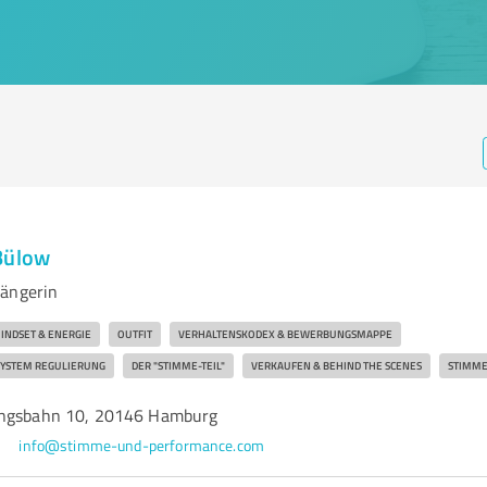
Bülow
sängerin
INDSET & ENERGIE
OUTFIT
VERHALTENSKODEX & BEWERBUNGSMAPPE
YSTEM REGULIERUNG
DER "STIMME-TEIL"
VERKAUFEN & BEHIND THE SCENES
STIMME
ungsbahn 10, 20146 Hamburg
info@stimme-und-performance.com