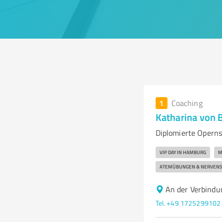
1
Coaching
Katharina von 
Diplomierte Opern
VIP DAY IN HAMBURG
M
ATEMÜBUNGEN & NERVENS
An der Verbind
Tel. +49 1725299102