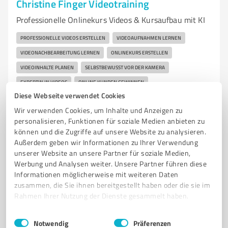
Christine Finger Videotraining
Professionelle Onlinekurs Videos & Kursaufbau mit KI
PROFESSIONELLE VIDEOS ERSTELLEN
VIDEOAUFNAHMEN LERNEN
VIDEONACHBEARBEITUNG LERNEN
ONLINEKURS ERSTELLEN
VIDEOINHALTE PLANEN
SELBSTBEWUSST VOR DER KAMERA
EXPERTIN IN VIDEOS
ONLINE KUNDEN GEWINNEN
Diese Webseite verwendet Cookies
Am Poggenbrink 63, 33611 Bielefeld
Wir verwenden Cookies, um Inhalte und Anzeigen zu
hallo@christine-finger.de
christine-finger.de/
personalisieren, Funktionen für soziale Medien anbieten zu
können und die Zugriffe auf unsere Website zu analysieren.
Außerdem geben wir Informationen zu Ihrer Verwendung
23
Bewertungen
unserer Website an unsere Partner für soziale Medien,
von 24 veröffentlicht
Werbung und Analysen weiter. Unsere Partner führen diese
Informationen möglicherweise mit weiteren Daten
zusammen, die Sie ihnen bereitgestellt haben oder die sie im
Rahmen Ihrer Nutzung der Dienste gesammelt haben.
Einwilligungsauswahl
Impressum
|
Datenschutzbestimmungen
Notwendig
Präferenzen