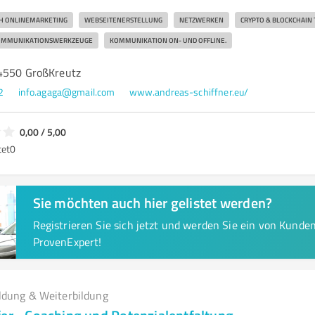
ICH ONLINEMARKETING
WEBSEITENERSTELLUNG
NETZWERKEN
CRYPTO & BLOCKCHAIN
OMMUNIKATIONSWERKZEUGE
KOMMUNIKATION ON- UND OFFLINE.
14550 GroßKreutz
2
info.agaga@gmail.com
www.andreas-schiffner.eu/
0,00 / 5,00
tet
0
Sie möchten auch hier gelistet werden?
Registrieren Sie sich jetzt und werden Sie ein von Kund
ProvenExpert!
ldung & Weiterbildung