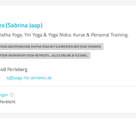
es (Sabrina Jaap)
Hatha Yoga, Yin Yoga & Yoga Nidra. Kurse & Personal Training.
 YOGA GRUPPENKURSE (HATHA YOGA MIT ELEMENTEN DER YOGA THERAPIE
 ATEM-WORKSHOPS YOGA-RETREATS ... ALLES ONLINE & FLEXIBEL.
48 Perleberg
9
sj@yoga-for-athletes.de
ngen
fentlicht