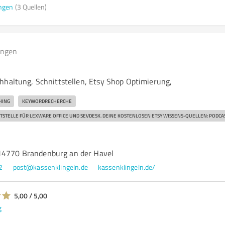
ngen
(3 Quellen)
ungen
hhaltung, Schnittstellen, Etsy Shop Optimierung,
HING
KEYWORDRECHERCHE
TSTELLE FÜR LEXWARE OFFICE UND SEVDESK. DEINE KOSTENLOSEN ETSY WISSENS-QUELLEN: PODCA
14770 Brandenburg an der Havel
2
post@kassenklingeln.de
kassenklingeln.de/
5,00 / 5,00
g