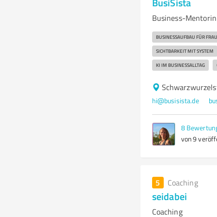
BusiSista
Business-Mentorin 
BUSINESSAUFBAU FÜR FRA
SICHTBARKEIT MIT SYSTEM
KI IM BUSINESSALLTAG
Schwarzwurzelst
hi@busisista.de
bu
8
Bewertun
von 9 veröff
5
Coaching
seidabei
Coaching