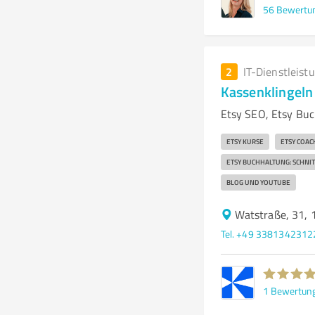
56
Bewertu
2
IT-Dienstleist
Kassenklingeln
Etsy SEO, Etsy Buc
ETSY KURSE
ETSY COAC
ETSY BUCHHALTUNG: SCHNIT
BLOG UND YOUTUBE
Watstraße, 31, 
Tel. +49 3381342312
1
Bewertun