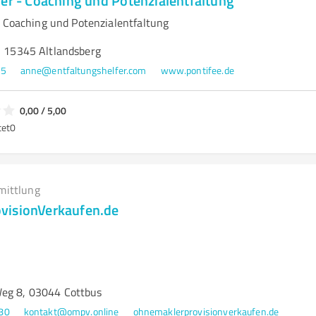
fer - Coaching und Potenzialentfaltung
- Coaching und Potenzialentfaltung
, 15345 Altlandsberg
15
anne@entfaltungshelfer.com
www.pontifee.de
0,00 / 5,00
tet
0
mittlung
visionVerkaufen.de
eg 8, 03044 Cottbus
80
kontakt@ompv.online
ohnemaklerprovisionverkaufen.de