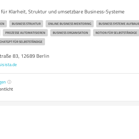
für Klarheit, Struktur und umsetzbare Business-Systeme
UEN
BUSINESS STRUKTUR
ONLINE BUSINESS MENTORING
BUSINESS SYSTEME AUFBAU
PROZESSE AUTOMATISIEREN
BUSINESS ORGANISATION
NOTION FÜR SELBSTSTÄNDIGE
CHATGPT FÜR SELBSTSTÄNDIGE
raße 83, 12689 Berlin
sisista.de
gen
entlicht