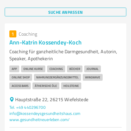
SUCHE ANPASSEN
1
Coaching
Ann-Katrin Kossendey-Koch
Coaching für ganzheitliche Darmgesundheit, Autorin,
Speaker, Apothekerin
APP
ONLINE KURSE
COACHING
BÜCHER
JOURNAL
ONLINE SHOP
NAHRUNGSERGÄNZUNGSMITTEL
WINGWAVE
ACCESS BARS
ÄTHERISCHE ÖLE
HEILSTEINE
Hauptstraße 22, 26215 Wiefelstede
Tel. +49 440296700
info@kossendeysgesundheitshaus.com
www.gesundheitneuerleben.com/