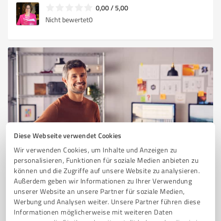
0,00 / 5,00
Nicht bewertet
0
Diese Webseite verwendet Cookies
Sie möchten auch hier gelistet werden?
Wir verwenden Cookies, um Inhalte und Anzeigen zu
Registrieren Sie sich jetzt und werden Sie ein von
personalisieren, Funktionen für soziale Medien anbieten zu
können und die Zugriffe auf unsere Website zu analysieren.
Kunden empfohlener ProvenExpert!
Außerdem geben wir Informationen zu Ihrer Verwendung
unserer Website an unsere Partner für soziale Medien,
Werbung und Analysen weiter. Unsere Partner führen diese
1
Informationen möglicherweise mit weiteren Daten