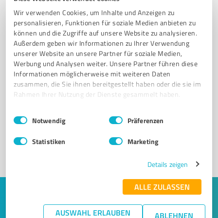
Wir verwenden Cookies, um Inhalte und Anzeigen zu
personalisieren, Funktionen für soziale Medien anbieten zu
können und die Zugriffe auf unsere Website zu analysieren.
Außerdem geben wir Informationen zu Ihrer Verwendung
unserer Website an unsere Partner für soziale Medien,
Werbung und Analysen weiter. Unsere Partner führen diese
Informationen möglicherweise mit weiteren Daten
zusammen, die Sie ihnen bereitgestellt haben oder die sie im
Sie möchten auch hier gelistet werden?
Rahmen Ihrer Nutzung der Dienste gesammelt haben.
Registrieren Sie sich jetzt und werden Sie ein von
Einwilligungsauswahl
Impressum
|
Datenschutzbestimmungen
Kunden empfohlener ProvenExpert!
Notwendig
Präferenzen
Statistiken
Marketing
1
Details zeigen
ALLE ZULASSEN
Keine Zeit für lange Recherchen und E-
Mails? Jetzt Angebote empfangen!
AUSWAHL ERLAUBEN
ABLEHNEN