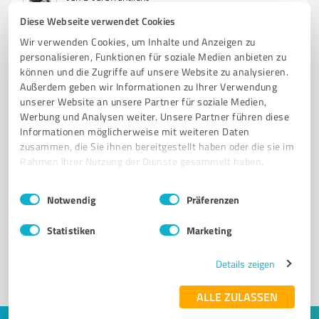
Diese Webseite verwendet Cookies
Wir verwenden Cookies, um Inhalte und Anzeigen zu
personalisieren, Funktionen für soziale Medien anbieten zu
können und die Zugriffe auf unsere Website zu analysieren.
Außerdem geben wir Informationen zu Ihrer Verwendung
unserer Website an unsere Partner für soziale Medien,
Werbung und Analysen weiter. Unsere Partner führen diese
Informationen möglicherweise mit weiteren Daten
zusammen, die Sie ihnen bereitgestellt haben oder die sie im
Rahmen Ihrer Nutzung der Dienste gesammelt haben.
Sie möchten auch hier gelistet werden?
Einwilligungsauswahl
Impressum
|
Datenschutzbestimmungen
Notwendig
Präferenzen
Registrieren Sie sich jetzt und werden Sie ein von
Kunden empfohlener ProvenExpert!
Statistiken
Marketing
Details zeigen
1
ALLE ZULASSEN