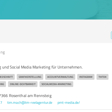
ing
g und Social Media Marketing für Unternehmen.
DEOSCHNITT
GRAFIKERSTELLUNG
ACCOUNTVERWALTUNG
INSTAGRAM
TIKTOK
NG
ONLINE-SICHTBARKEIT
SOCIALMEDIA-MARKETING
7366 Rosenthal am Rennsteig
47
tim.mach@tm-reelagentur.de
pmt-media.de/