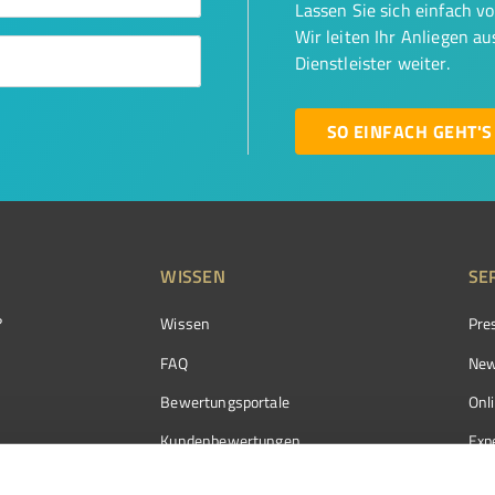
Lassen Sie sich einfach v
Wir leiten Ihr Anliegen a
Dienstleister weiter.
SO EINFACH GEHT'S
WISSEN
SE
?
Wissen
Pre
FAQ
New
Bewertungsportale
Onl
Kundenbewertungen
Exp
Kundenzufriedenheit
Exp