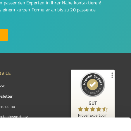
on passenden Experten in Ihrer Nähe kontaktieren!
us einem kurzen Formular an bis zu 20 passende
RVICE
sse
Kundenbewertungen und Erfahrungen zu
ProvenExpert.com
sletter
GUT
%
97
GUT
ine demo
Empfehlungen auf
ProvenExpert.com
ProvenExpert.com
5,00
/
4,42
ertenbewertung
7.103
ertenverzeichnis
Kundenbewertungen