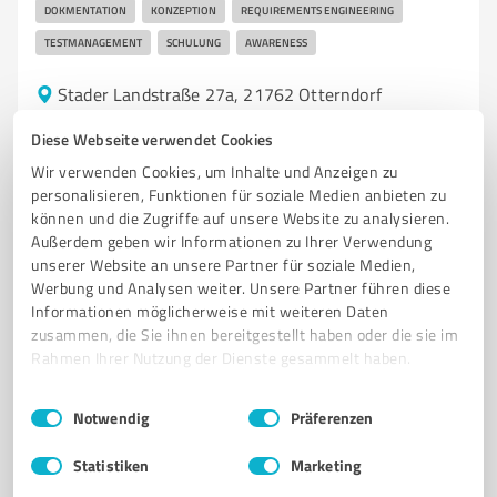
DOKMENTATION
KONZEPTION
REQUIREMENTS ENGINEERING
TESTMANAGEMENT
SCHULUNG
AWARENESS
Stader Landstraße 27a, 21762 Otterndorf
Tel. +49 4751 9995469
hallo@topzert.eu
topzert.eu
Diese Webseite verwendet Cookies
Wir verwenden Cookies, um Inhalte und Anzeigen zu
0,00 / 5,00
personalisieren, Funktionen für soziale Medien anbieten zu
Nicht bewertet
0
können und die Zugriffe auf unsere Website zu analysieren.
Außerdem geben wir Informationen zu Ihrer Verwendung
unserer Website an unsere Partner für soziale Medien,
Werbung und Analysen weiter. Unsere Partner führen diese
Informationen möglicherweise mit weiteren Daten
zusammen, die Sie ihnen bereitgestellt haben oder die sie im
Rahmen Ihrer Nutzung der Dienste gesammelt haben.
Einwilligungsauswahl
Impressum
|
Datenschutzbestimmungen
Notwendig
Präferenzen
Statistiken
Marketing
Sie möchten auch hier gelistet werden?