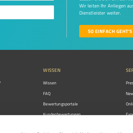
Wir leiten Ihr Anliegen a
Dienstleister weiter.
SO EINFACH GEHT'S
WISSEN
SE
?
Wissen
Pre
FAQ
New
Bewertungsportale
Onl
Kundenbewertungen
Exp
Kundenzufriedenheit
Exp