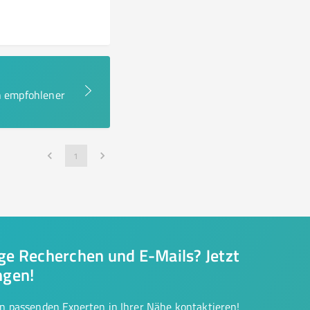
en empfohlener
1
nge Recherchen und E-Mails? Jetzt
ngen!
on passenden Experten in Ihrer Nähe kontaktieren!