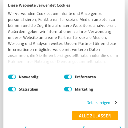
Tel. 05121 7561320
info@fubc.de
www.fubc.de/
Diese Webseite verwendet Cookies
Wir verwenden Cookies, um Inhalte und Anzeigen zu
0,00 / 5,00
personalisieren, Funktionen für soziale Medien anbieten zu
Nicht bewertet
0
können und die Zugriffe auf unsere Website zu analysieren.
Außerdem geben wir Informationen zu Ihrer Verwendung
unserer Website an unsere Partner für soziale Medien,
Werbung und Analysen weiter. Unsere Partner führen diese
5
Online Marketing
Informationen möglicherweise mit weiteren Daten
zusammen, die Sie ihnen bereitgestellt haben oder die sie im
Oliver Wenningmann - SEO Freelancer -
Rahmen Ihrer Nutzung der Dienste gesammelt haben.
Online Marketing
Ich biete Suchmaschinenoptimierung (SEO) , Online-
Einwilligungsauswahl
Impressum
|
Datenschutzbestimmungen
Notwendig
Präferenzen
Marketing, Webdesign und mehr.
Statistiken
Marketing
Von-Tossum-Str. 3, 31177 Harsum
Tel. +49 5127408866
info@74dpi.de
74dpi.de
Details zeigen
0,00 / 5,00
ALLE ZULASSEN
Nicht bewertet
0