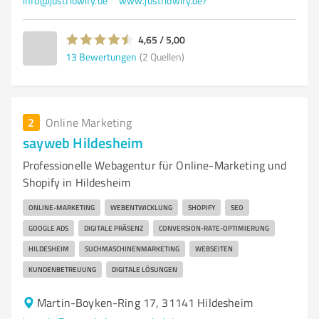
info@justflowify.de
www.justflowify.de/
4,65 / 5,00
13
Bewertungen
(2 Quellen)
2
Online Marketing
sayweb Hildesheim
Professionelle Webagentur für Online-Marketing und
Shopify in Hildesheim
ONLINE-MARKETING
WEBENTWICKLUNG
SHOPIFY
SEO
GOOGLE ADS
DIGITALE PRÄSENZ
CONVERSION-RATE-OPTIMIERUNG
HILDESHEIM
SUCHMASCHINENMARKETING
WEBSEITEN
KUNDENBETREUUNG
DIGITALE LÖSUNGEN
Martin-Boyken-Ring 17, 31141 Hildesheim