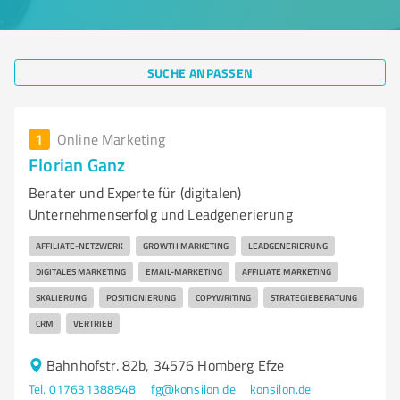
SUCHE ANPASSEN
1
Online Marketing
Florian Ganz
Berater und Experte für (digitalen)
Unternehmenserfolg und Leadgenerierung
AFFILIATE-NETZWERK
GROWTH MARKETING
LEADGENERIERUNG
DIGITALES MARKETING
EMAIL-MARKETING
AFFILIATE MARKETING
SKALIERUNG
POSITIONIERUNG
COPYWRITING
STRATEGIEBERATUNG
CRM
VERTRIEB
Bahnhofstr. 82b, 34576 Homberg Efze
Tel. 017631388548
fg@konsilon.de
konsilon.de