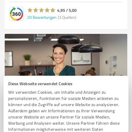
4,95 / 5,00
20
Bewertungen
(3 Quellen)
Diese Webseite verwendet Cookies
Sie möchten auch hier gelistet werden?
Wir verwenden Cookies, um Inhalte und Anzeigen zu
personalisieren, Funktionen für soziale Medien anbieten zu
Registrieren Sie sich jetzt und werden Sie ein von
können und die Zugriffe auf unsere Website zu analysieren.
Kunden empfohlener ProvenExpert!
Außerdem geben wir Informationen zu Ihrer Verwendung
unserer Website an unsere Partner für soziale Medien,
Werbung und Analysen weiter. Unsere Partner führen diese
Informationen möglicherweise mit weiteren Daten
1