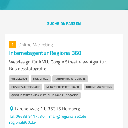
SUCHE ANPASSEN
1
Online Marketing
Internetagentur Regional360
Webdesign für KMU, Google Street View Agentur,
Businessfotografie
WEBDESIGN
HOMEPAGE
PANORAMAFOTOGRAFIE
BUSINESSFOTOGRAFIE
MITARBEITERFOTOGRAFIE
ONLINE MARKETING
GOOGLE STREET VIEW VIRTUELLE 360° RUNDGÄNGE
Lärchenweg 11, 35315 Homberg
Tel. 06633 9117730
mail@regional360.de
regional360.de/