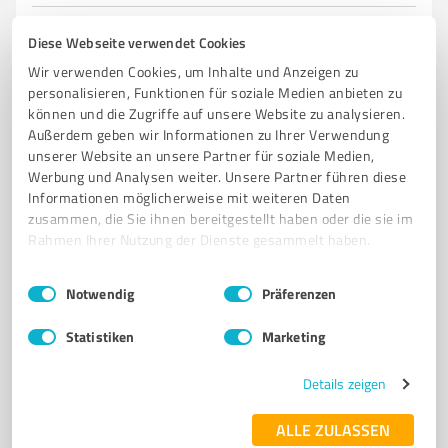
5,00 / 5,00
Diese Webseite verwendet Cookies
7
Bewertungen
(1 Quelle)
Wir verwenden Cookies, um Inhalte und Anzeigen zu
personalisieren, Funktionen für soziale Medien anbieten zu
können und die Zugriffe auf unsere Website zu analysieren.
Außerdem geben wir Informationen zu Ihrer Verwendung
4
Online Marketing
unserer Website an unsere Partner für soziale Medien,
La La Writing
Werbung und Analysen weiter. Unsere Partner führen diese
Informationen möglicherweise mit weiteren Daten
Übernahme der Texterstellung für Solo-Selbstständige
zusammen, die Sie ihnen bereitgestellt haben oder die sie im
und KMU´s
Rahmen Ihrer Nutzung der Dienste gesammelt haben.
NEWSLETTER-MARKETING
LANDINGPAGES
BLOGARTIKEL
Einwilligungsauswahl
Impressum
|
Datenschutzbestimmungen
Notwendig
Präferenzen
WEBSITE-TEXTE
Statistiken
Marketing
Brendel 38, 32257 Bünde
Tel. +49 160 97053153
hello@lalawriting.de
Details zeigen
www.lalawriting.de
ALLE ZULASSEN
10
Bewertungen