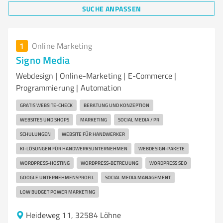
SUCHE ANPASSEN
1
Online Marketing
Signo Media
Webdesign | Online-Marketing | E-Commerce |
Programmierung | Automation
GRATIS WEBSITE-CHECK
BERATUNG UND KONZEPTION
WEBSITES UND SHOPS
MARKETING
SOCIAL MEDIA / PR
SCHULUNGEN
WEBSITE FÜR HANDWERKER
KI-LÖSUNGEN FÜR HANDWERKSUNTERNEHMEN
WEBDESIGN-PAKETE
WORDPRESS-HOSTING
WORDPRESS-BETREUUNG
WORDPRESS SEO
GOOGLE UNTERNEHMENSPROFIL
SOCIAL MEDIA MANAGEMENT
LOW BUDGET POWER MARKETING
Heideweg 11, 32584 Löhne