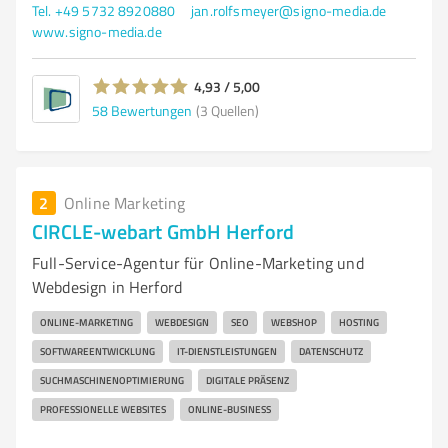
Tel. +49 5732 8920880
jan.rolfsmeyer@signo-media.de
www.signo-media.de
4,93 / 5,00
58
Bewertungen
(3 Quellen)
2
Online Marketing
CIRCLE-webart GmbH Herford
Full-Service-Agentur für Online-Marketing und
Webdesign in Herford
ONLINE-MARKETING
WEBDESIGN
SEO
WEBSHOP
HOSTING
SOFTWAREENTWICKLUNG
IT-DIENSTLEISTUNGEN
DATENSCHUTZ
SUCHMASCHINENOPTIMIERUNG
DIGITALE PRÄSENZ
PROFESSIONELLE WEBSITES
ONLINE-BUSINESS