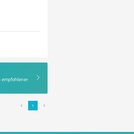
en empfohlener
1