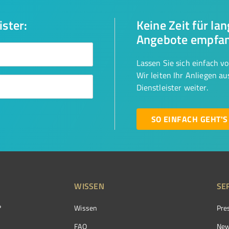
ister:
Keine Zeit für la
Angebote empfa
Lassen Sie sich einfach v
Wir leiten Ihr Anliegen a
Dienstleister weiter.
SO EINFACH GEHT'S
WISSEN
SE
?
Wissen
Pre
FAQ
New