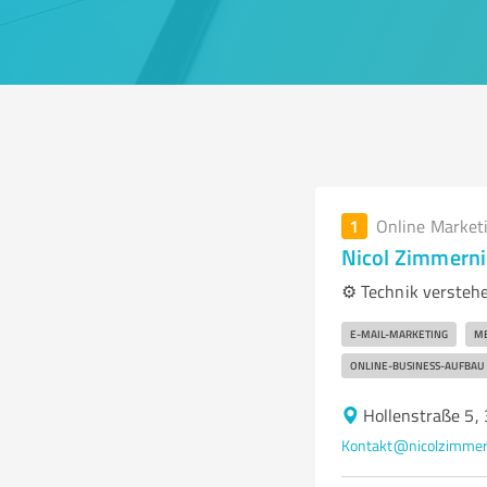
1
Online Market
Nicol Zimmern
⚙️ Technik versteh
E-MAIL-MARKETING
ME
ONLINE-BUSINESS-AUFBAU
Hollenstraße 5,
Kontakt@nicolzimmer