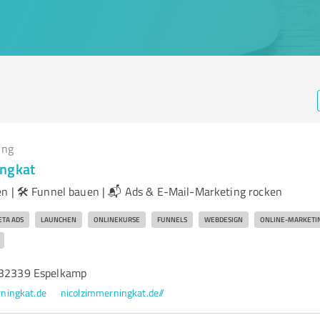
ing
ingkat
en | 🛠 Funnel bauen | 📬 Ads & E-Mail-Marketing rocken
TA ADS
LAUNCHEN
ONLINEKURSE
FUNNELS
WEBDESIGN
ONLINE-MARKETI
 32339 Espelkamp
ningkat.de
nicolzimmerningkat.de//