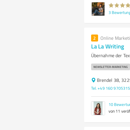
3
Bewertun
2
Online Market
La La Writing
Übernahme der Text
NEWSLETTER-MARKETING
Brendel 38, 32
Tel. +49 160 970531
10
Bewertu
von 11 veröf