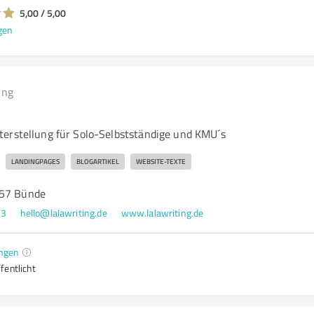
5,00 / 5,00
gen
ing
erstellung für Solo-Selbstständige und KMU´s
LANDINGPAGES
BLOGARTIKEL
WEBSITE-TEXTE
257 Bünde
53
hello@lalawriting.de
www.lalawriting.de
ngen
fentlicht