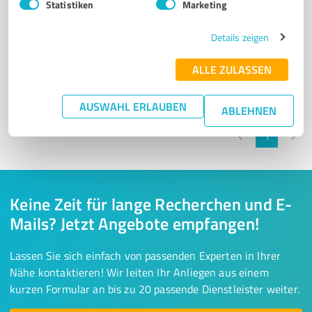
Statistiken
Marketing
Details zeigen
Sie möchten auch hier gelistet werden?
Registrieren Sie sich jetzt und werden Sie ein von
ALLE ZULASSEN
Kunden empfohlener ProvenExpert!
AUSWAHL ERLAUBEN
ABLEHNEN
1
Keine Zeit für lange Recherchen und E-
Mails? Jetzt Angebote empfangen!
Lassen Sie sich einfach von passenden Experten in Ihrer
Nähe kontaktieren! Wir leiten Ihr Anliegen aus einem
kurzen Formular an bis zu 20 passende Dienstleister weiter.