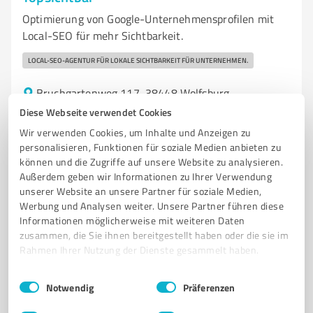
Optimierung von Google-Unternehmensprofilen mit
Local-SEO für mehr Sichtbarkeit.
LOCAL-SEO-AGENTUR FÜR LOKALE SICHTBARKEIT FÜR UNTERNEHMEN.
Bruchgartenweg 117, 38448 Wolfsburg
Tel. +49 5363 9460047
top.sichtbar@gmail.com
Diese Webseite verwendet Cookies
topsichtbar.de
Wir verwenden Cookies, um Inhalte und Anzeigen zu
personalisieren, Funktionen für soziale Medien anbieten zu
können und die Zugriffe auf unsere Website zu analysieren.
0,00 / 5,00
Außerdem geben wir Informationen zu Ihrer Verwendung
Nicht bewertet
0
unserer Website an unsere Partner für soziale Medien,
Werbung und Analysen weiter. Unsere Partner führen diese
Informationen möglicherweise mit weiteren Daten
zusammen, die Sie ihnen bereitgestellt haben oder die sie im
Rahmen Ihrer Nutzung der Dienste gesammelt haben.
Einwilligungsauswahl
Impressum
|
Datenschutzbestimmungen
Notwendig
Präferenzen