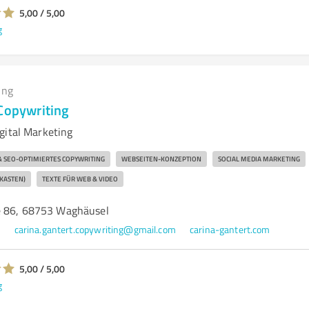
5,00 / 5,00
g
ing
 Copywriting
gital Marketing
 SEO-OPTIMIERTES COPYWRITING
WEBSEITEN-KONZEPTION
SOCIAL MEDIA MARKETING
KASTEN)
TEXTE FÜR WEB & VIDEO
e 86, 68753 Waghäusel
8
carina.gantert.copywriting@gmail.com
carina-gantert.com
5,00 / 5,00
g