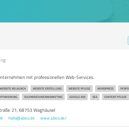
ing
nternehmen mit professionellen Web-Services.
WEBSITE RELAUNCH
WEBSITE ERSTELLUNG
WEBSITE PFLEGE
WORDPRESS
PERFO
PTIMIERUNG
SUCHMASCHINENMARKETING
GOOGLE ADS
SEA
CONTENT PFLEGE
straße 21, 68753 Waghäusel
68
hallo@abico.de
www.abico.de/