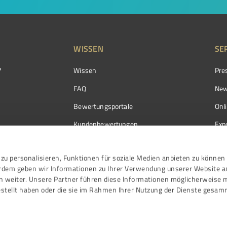
WISSEN
SE
?
Wissen
Pre
FAQ
New
Bewertungsportale
Onl
Kundenbewertungen
Exp
Kundenzufriedenheit
Exp
zu personalisieren, Funktionen für soziale Medien anbieten zu können 
Bewertungs­richtlinien
erdem geben wir Informationen zu Ihrer Verwendung unserer Website a
Events
n weiter. Unsere Partner führen diese Informationen möglicherweise 
stellt haben oder die sie im Rahmen Ihrer Nutzung der Dienste gesam