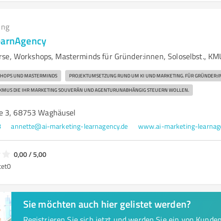
ing
earnAgency
se, Workshops, Masterminds für Gründer:innen, Soloselbst., KM
HOPS UND MASTERMINDS
PROJEKTUMSETZUNG RUND UM KI UND MARKETING. FÜR GRÜNDER:
 KMUS DIE IHR MARKETING SOUVERÄN UND AGENTURUNABHÄNGIG STEUERN WOLLEN.
e 3, 68753 Waghäusel
8
annette@ai-marketing-learnagency.de
www.ai-marketing-learnag
0,00 / 5,00
tet
0
Sie möchten auch hier gelistet werden?
Registrieren Sie sich jetzt und werden Sie ein von Kund