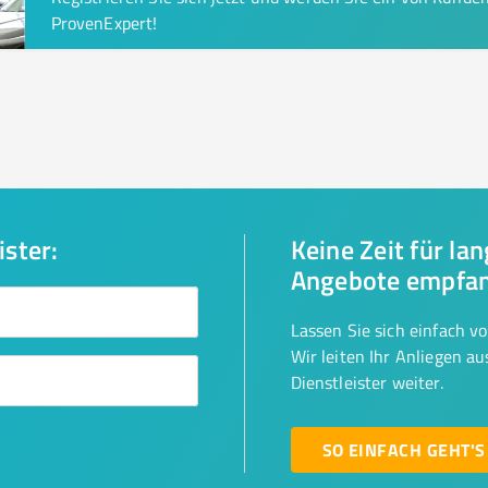
ProvenExpert!
ister:
Keine Zeit für la
Angebote empfa
Lassen Sie sich einfach v
Wir leiten Ihr Anliegen a
Dienstleister weiter.
SO EINFACH GEHT'S