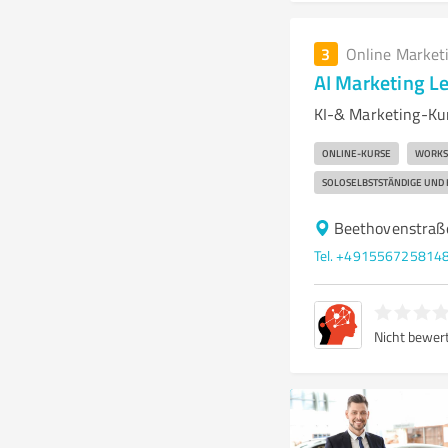
3
Online Market
AI Marketing L
KI-& Marketing-Kur
ONLINE-KURSE
WORKS
SOLOSELBSTSTÄNDIGE UND
Beethovenstraß
Tel. +491556725814
Nicht bewer