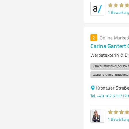
1
Bewertun
2
Online Market
Carina Gantert
Werbetexterin & Di
VERKAUFSPSYCHOLOGISCH &
WEBSITE-UMSETZUNG (BAU
Kronauer Straß
Tel. +49 162 631712
1
Bewertun