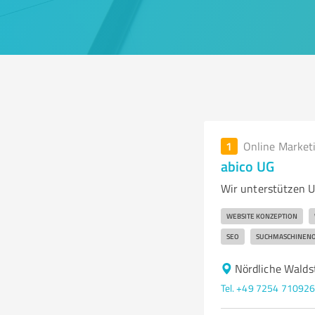
1
Online Market
abico UG
Wir unterstützen U
WEBSITE KONZEPTION
SEO
SUCHMASCHINENO
Nördliche Wald
Tel. +49 7254 71092