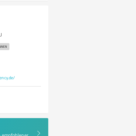
U
INNEN
ency.de/
en empfohlener