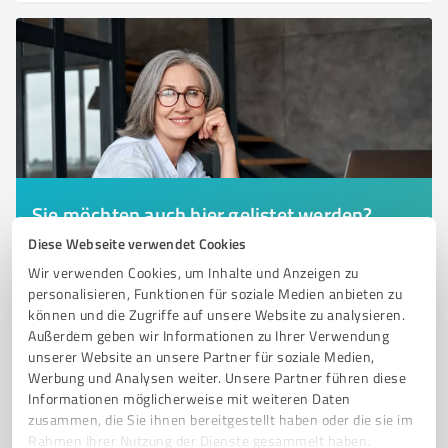
Sie möchten auch hier gelistet werden?
Diese Webseite verwendet Cookies
Registrieren Sie sich jetzt und werden Sie ein von
Kunden empfohlener ProvenExpert!
Wir verwenden Cookies, um Inhalte und Anzeigen zu
personalisieren, Funktionen für soziale Medien anbieten zu
können und die Zugriffe auf unsere Website zu analysieren.
Außerdem geben wir Informationen zu Ihrer Verwendung
6
unserer Website an unsere Partner für soziale Medien,
Online Marketing
Werbung und Analysen weiter. Unsere Partner führen diese
SEO Agentur - Koke Digital GmbH
Informationen möglicherweise mit weiteren Daten
Suchmaschinenoptimierung
zusammen, die Sie ihnen bereitgestellt haben oder die sie im
Rahmen Ihrer Nutzung der Dienste gesammelt haben.