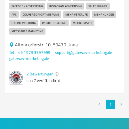
FACEBOOK ADVERTISING
INSTAGRAM ADVERTISING
SALES FUNNEL
PPC
CONVERSION OPTIMIERUNG
MEHR VERKÄUFE
MEHR KUNDEN
ONLINE WERBUNG
WERBE-STRATEGIE
MEHR UMSATZ
MESSBARES MARKETING
Altendorferstr. 10, 59439 Unna
Tel. +49 1573 3397999
support@gateway-marketing.de
gateway-marketing.de
2
Bewertungen
von 7 veröffentlicht
1