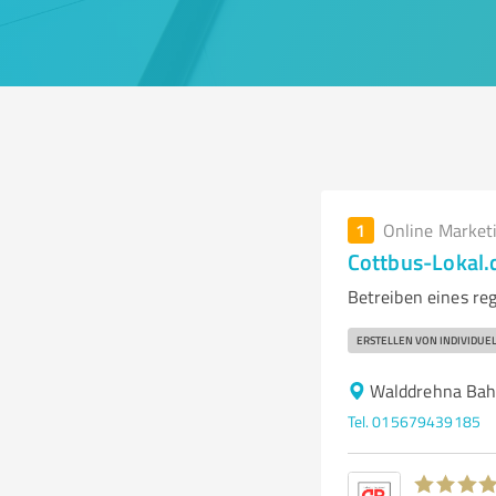
1
Online Market
Cottbus-Lokal.
Betreiben eines re
ERSTELLEN VON INDIVIDU
Walddrehna Bah
Tel. 015679439185