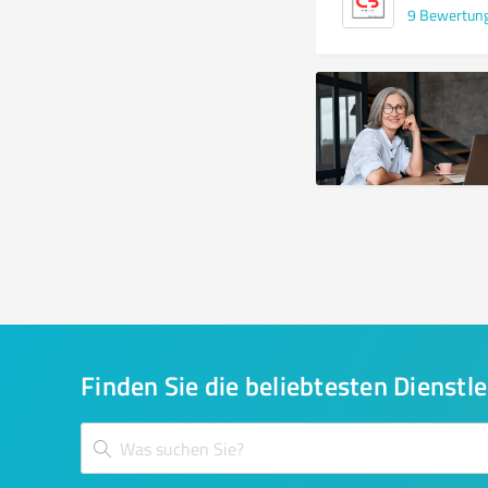
9
Bewertun
Finden Sie die beliebtesten Dienstle