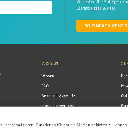
Wir leiten Ihr Anliegen a
Dienstleister weiter.
SO EINFACH GEHT'S
WISSEN
SE
?
Wissen
Pre
FAQ
New
Bewertungsportale
Onl
Kundenbewertungen
Exp
Kundenzufriedenheit
Exp
zu personalisieren, Funktionen für soziale Medien anbieten zu können 
Bewertungs­richtlinien