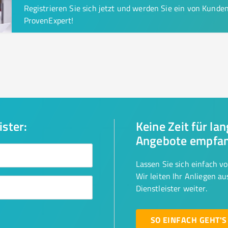
Registrieren Sie sich jetzt und werden Sie ein von Kund
ProvenExpert!
ister:
Keine Zeit für la
Angebote empfa
Lassen Sie sich einfach v
Wir leiten Ihr Anliegen a
Dienstleister weiter.
SO EINFACH GEHT'S