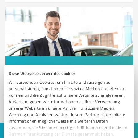
Sie möchten auch hier gelistet werden?
Diese Webseite verwendet Cookies
Registrieren Sie sich jetzt und werden Sie ein von
Wir verwenden Cookies, um Inhalte und Anzeigen zu
Kunden empfohlener ProvenExpert!
personalisieren, Funktionen für soziale Medien anbieten zu
können und die Zugriffe auf unsere Website zu analysieren.
Außerdem geben wir Informationen zu Ihrer Verwendung
unserer Website an unsere Partner für soziale Medien,
1
Werbung und Analysen weiter. Unsere Partner führen diese
Informationen möglicherweise mit weiteren Daten
zusammen, die Sie ihnen bereitgestellt haben oder die sie im
Rahmen Ihrer Nutzung der Dienste gesammelt haben.