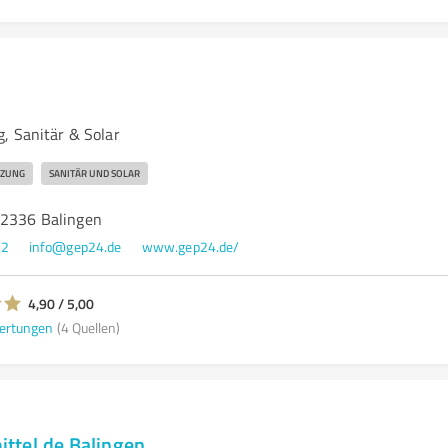
, Sanitär & Solar
IZUNG
SANITÄR UND SOLAR
72336 Balingen
82
info@gep24.de
www.gep24.de/
4,90 / 5,00
ertungen
(4 Quellen)
ttel.de Balingen