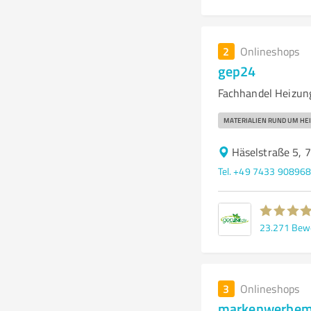
2
Onlineshops
gep24
Fachhandel Heizung
MATERIALIEN RUND UM HE
Häselstraße 5, 
Tel. +49 7433 90896
23.271
Bew
3
Onlineshops
markenwerbemi