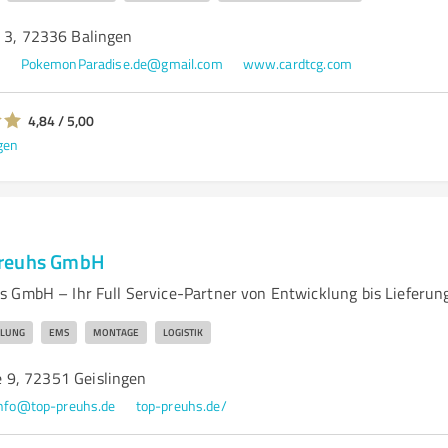
e 3, 72336 Balingen
6
PokemonParadise.de@gmail.com
www.cardtcg.com
4,84 / 5,00
gen
Preuhs GmbH
 GmbH – Ihr Full Service-Partner von Entwicklung bis Lieferun
KLUNG
EMS
MONTAGE
LOGISTIK
 9, 72351 Geislingen
nfo@top-preuhs.de
top-preuhs.de/