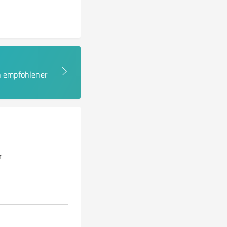
en empfohlener
r