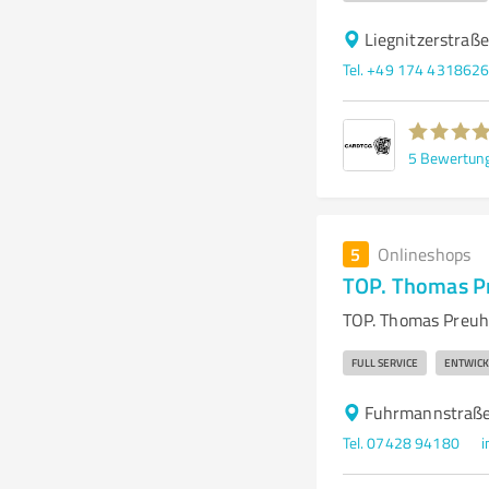
Liegnitzerstraß
Tel. +49 174 431862
5
Bewertun
5
Onlineshops
TOP. Thomas 
TOP. Thomas Preuhs
FULL SERVICE
ENTWIC
Fuhrmannstraße
Tel. 07428 94180
i