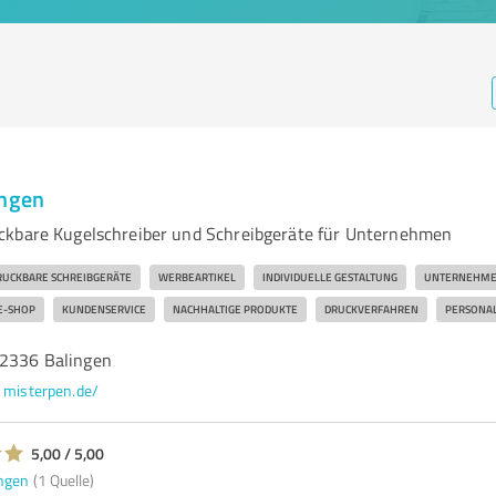
ingen
ckbare Kugelschreiber und Schreibgeräte für Unternehmen
RUCKBARE SCHREIBGERÄTE
WERBEARTIKEL
INDIVIDUELLE GESTALTUNG
UNTERNEHM
E-SHOP
KUNDENSERVICE
NACHHALTIGE PRODUKTE
DRUCKVERFAHREN
PERSONAL
72336 Balingen
misterpen.de/
5,00 / 5,00
ngen
(1 Quelle)