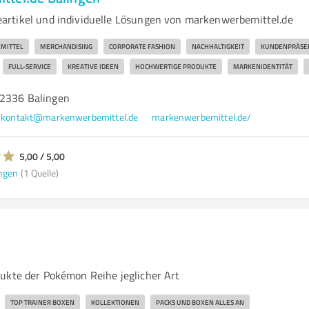
rtikel und individuelle Lösungen von markenwerbemittel.de
MITTEL
MERCHANDISING
CORPORATE FASHION
NACHHALTIGKEIT
KUNDENPRÄSE
FULL-SERVICE
KREATIVE IDEEN
HOCHWERTIGE PRODUKTE
MARKENIDENTITÄT
72336 Balingen
kontakt@markenwerbemittel.de
markenwerbemittel.de/
5,00 / 5,00
ngen
(1 Quelle)
ukte der Pokémon Reihe jeglicher Art
TOP TRAINER BOXEN
KOLLEKTIONEN
PACKS UND BOXEN ALLES AN