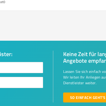
tet
0
ister:
Keine Zeit für la
Angebote empfa
Lassen Sie sich einfach v
Wir leiten Ihr Anliegen a
Dienstleister weiter.
SO EINFACH GEHT'S