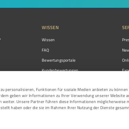
WISSEN
SE
?
Wissen
Pre
FAQ
New
Bewertungsportale
Onl
Kundenbewertungen
Exp
Kundenzufriedenheit
Exp
zu personalisieren, Funktionen für soziale Medien anbieten zu können 
Bewertungs­richtlinien
erdem geben wir Informationen zu Ihrer Verwendung unserer Website a
Events
n weiter. Unsere Partner führen diese Informationen möglicherweise 
stellt haben oder die sie im Rahmen Ihrer Nutzung der Dienste gesam