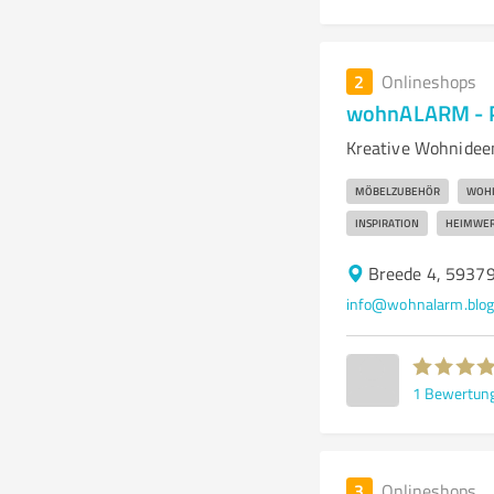
2
Onlineshops
wohnALARM - P
Kreative Wohnidee
MÖBELZUBEHÖR
WOH
INSPIRATION
HEIMWE
Breede 4, 5937
info@wohnalarm.blo
1
Bewertun
3
Onlineshops