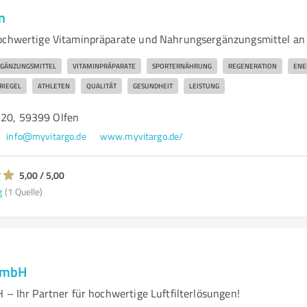
n
hochwertige Vitaminpräparate und Nahrungsergänzungsmittel an
GÄNZUNGSMITTEL
VITAMINPRÄPARATE
SPORTERNÄHRUNG
REGENERATION
ENE
RIEGEL
ATHLETEN
QUALITÄT
GESUNDHEIT
LEISTUNG
 20, 59399 Olfen
info@myvitargo.de
www.myvitargo.de/
5,00 / 5,00
g
(1 Quelle)
 GmbH
 – Ihr Partner für hochwertige Luftfilterlösungen!