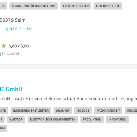
IEN
KLIMA- UND LÜFTUNGSTECHNIK
ERSATZLUFTFILTER
FILTERPRODUKTE
 59379 Selm
lfg-luftfilter.de/
5,00 / 5,00
g
(1 Quelle)
IC GmbH
bH - Anbieter von elektronischen Bauelementen und Lösunge
ENTE
INDUSTRIEDIENSTLEISTER
QUALITÄT
ISO 9001
NACHHALTIGKEIT
KUNDE
IT
WALTROP
ELEKTRONISCHE KOMPONENTEN
PRODUKTION
INNOVATION
TUM