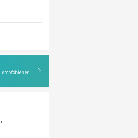
en empfohlener
te