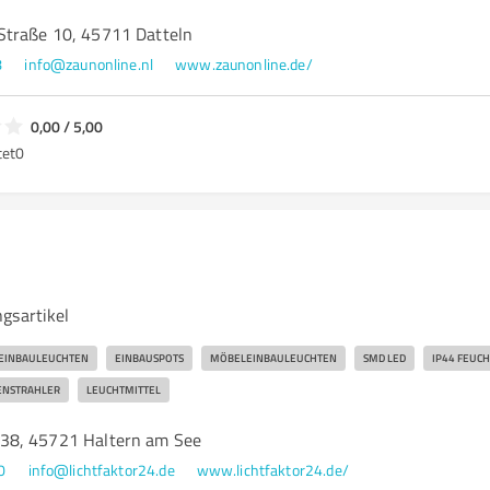
Straße 10, 45711 Datteln
8
info@zaunonline.nl
www.zaunonline.de/
0,00 / 5,00
tet
0
gsartikel
EINBAULEUCHTEN
EINBAUSPOTS
MÖBELEINBAULEUCHTEN
SMD LED
IP44 FEUC
ENSTRAHLER
LEUCHTMITTEL
38, 45721 Haltern am See
0
info@lichtfaktor24.de
www.lichtfaktor24.de/