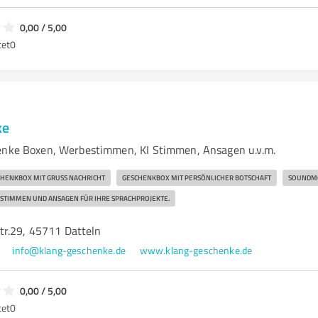
0,00 / 5,00
tet
0
ke
enke Boxen, Werbestimmen, KI Stimmen, Ansagen u.v.m.
HENKBOX MIT GRUSS NACHRICHT
GESCHENKBOX MIT PERSÖNLICHER BOTSCHAFT
SOUNDM
 STIMMEN UND ANSAGEN FÜR IHRE SPRACHPROJEKTE.
r.29, 45711 Datteln
info@klang-geschenke.de
www.klang-geschenke.de
0,00 / 5,00
tet
0