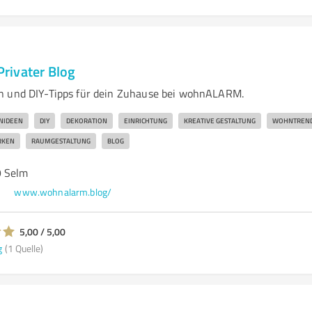
rivater Blog
n und DIY-Tipps für dein Zuhause bei wohnALARM.
NIDEEN
DIY
DEKORATION
EINRICHTUNG
KREATIVE GESTALTUNG
WOHNTREN
RKEN
RAUMGESTALTUNG
BLOG
9 Selm
g
www.wohnalarm.blog/
5,00 / 5,00
g
(1 Quelle)