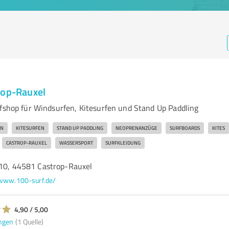
rop-Rauxel
rfshop für Windsurfen, Kitesurfen und Stand Up Paddling
EN
KITESURFEN
STAND UP PADDLING
NEOPRENANZÜGE
SURFBOARDS
KITES
CASTROP-RAUXEL
WASSERSPORT
SURFKLEIDUNG
 10, 44581 Castrop-Rauxel
www.100-surf.de/
4,90 / 5,00
ngen
(1 Quelle)