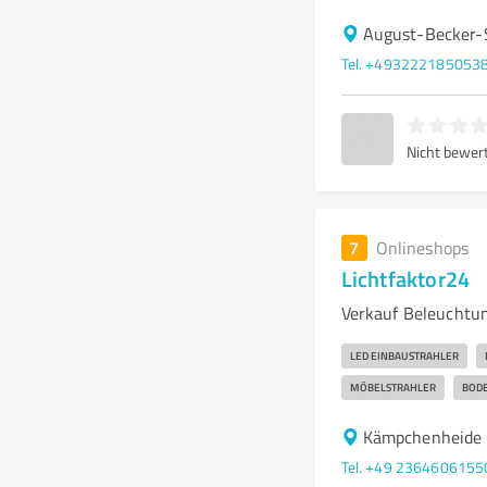
August-Becker-
Tel. +493222185053
Nicht bewer
7
Onlineshops
Lichtfaktor24
Verkauf Beleuchtun
LED EINBAUSTRAHLER
MÖBELSTRAHLER
BOD
Kämpchenheide 
Tel. +49 2364606155