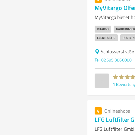
MyVitargo Olfe
MyVitargo bietet 
VITARGO
NAHRUNGSER
ELEKTROLYTE
PROTEIN
Schlosserstraße
Tel. 02595 3860080
1
Bewertun
4
Onlineshops
LFG Luftfilter
LFG Luftfilter GmbH