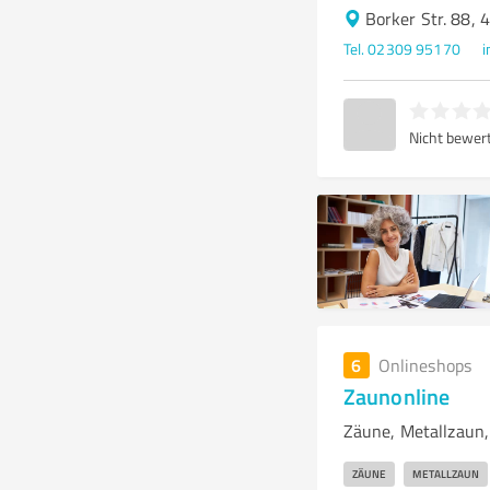
Borker Str. 88,
Tel. 02309 95170
i
Nicht bewer
6
Onlineshops
Zaunonline
Zäune, Metallzaun,
ZÄUNE
METALLZAUN