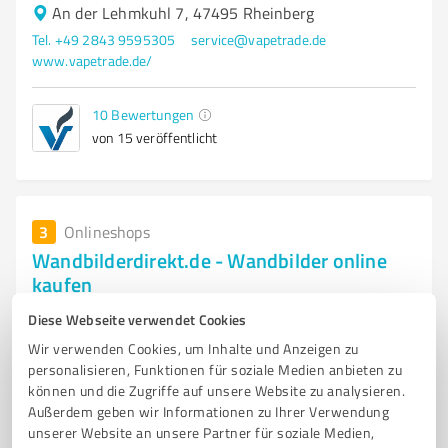
An der Lehmkuhl 7, 47495 Rheinberg
Tel. +49 2843 9595305
service@vapetrade.de
www.vapetrade.de/
10
Bewertungen
von 15 veröffentlicht
3
Onlineshops
Wandbilderdirekt.de - Wandbilder online
kaufen
Unser Wandbilder Shop bietet Ihnen eine vielfältige
Diese Webseite verwendet Cookies
Auswahl an Bildern.
Wir verwenden Cookies, um Inhalte und Anzeigen zu
personalisieren, Funktionen für soziale Medien anbieten zu
WANDBILDER
WANDBILD
WANDBILDER SHOP
BILDER
ONLINE
können und die Zugriffe auf unsere Website zu analysieren.
KAUFEN
Außerdem geben wir Informationen zu Ihrer Verwendung
unserer Website an unsere Partner für soziale Medien,