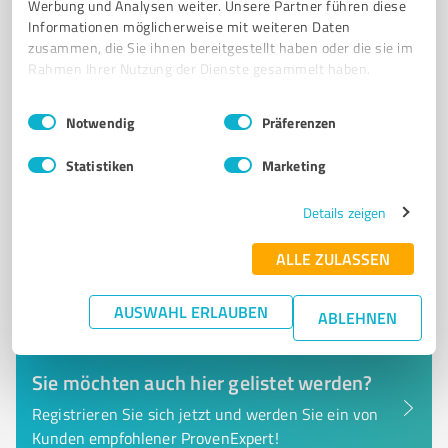
Annastraße 51, 47495 Rheinberg
Werbung und Analysen weiter. Unsere Partner führen diese
Informationen möglicherweise mit weiteren Daten
Tel. +49 123456789
info@wandbilderdirekt.de
zusammen, die Sie ihnen bereitgestellt haben oder die sie im
www.wandbilderdirekt.de
Rahmen Ihrer Nutzung der Dienste gesammelt haben.
0,00 / 5,00
Einwilligungsauswahl
Impressum
|
Datenschutzbestimmungen
Notwendig
Präferenzen
Nicht bewertet
0
Statistiken
Marketing
Details zeigen
ALLE ZULASSEN
AUSWAHL ERLAUBEN
ABLEHNEN
Sie möchten auch hier gelistet werden?
Registrieren Sie sich jetzt und werden Sie ein von
Kunden empfohlener ProvenExpert!