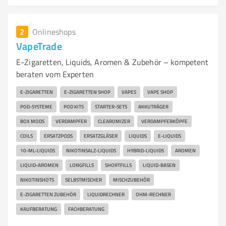
2
Onlineshops
VapeTrade
E-Zigaretten, Liquids, Aromen & Zubehör – kompetent
beraten vom Experten
E-ZIGARETTEN
E-ZIGARETTEN SHOP
VAPES
VAPE SHOP
POD-SYSTEME
POD KITS
STARTER-SETS
AKKUTRÄGER
BOX MODS
VERDAMPFER
CLEAROMIZER
VERDAMPFERKÖPFE
COILS
ERSATZPODS
ERSATZGLÄSER
LIQUIDS
E-LIQUIDS
10-ML-LIQUIDS
NIKOTINSALZ-LIQUIDS
HYBRID-LIQUIDS
AROMEN
LIQUID-AROMEN
LONGFILLS
SHORTFILLS
LIQUID-BASEN
NIKOTINSHOTS
SELBSTMISCHER
MISCHZUBEHÖR
E-ZIGARETTEN ZUBEHÖR
LIQUIDRECHNER
OHM-RECHNER
KAUFBERATUNG
FACHBERATUNG