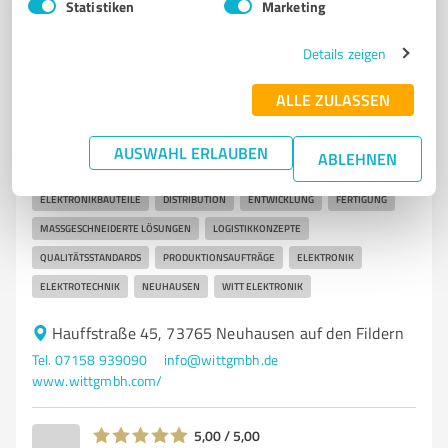
Statistiken
Marketing
Details zeigen
7
Onlineshops
ALLE ZULASSEN
WITT Elektronik GmbH
Anbieter von Elektronikbauteilen und
AUSWAHL ERLAUBEN
ABLEHNEN
maßgeschneiderten Lösungen in Neuhausen
ELEKTRONIKBAUTEILE
DISTRIBUTION
ENTWICKLUNG
FERTIGUNG
MASSGESCHNEIDERTE LÖSUNGEN
LOGISTIKKONZEPTE
QUALITÄTSSTANDARDS
PRODUKTIONSAUFTRÄGE
ELEKTRONIK
ELEKTROTECHNIK
NEUHAUSEN
WITT ELEKTRONIK
Hauffstraße 45, 73765 Neuhausen auf den Fildern
Tel. 07158 939090
info@wittgmbh.de
www.wittgmbh.com/
5,00 / 5,00