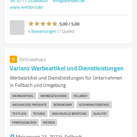
Tel. 0711 25380600
info@werboro.de
www.werboro.de/
5,00 / 5,00
4
Bewertungen
(1 Quelle)
5
Onlineshops
Varianz Werbeartikel und Dienstleistungen
Werbeartikel und Dienstleistungen für Unternehmen
in Fellbach und Umgebung
WERBEARTIKEL
WERBEGESCHENKE
FELLBACH
NACHHALTIGE PRODUKTE
BÜROBEDARF
GESUNDHEITSARTIKEL
TEXTILIEN
TECHNIK
INDIVIDUELLE BERATUNG
QUALITÄT
FIRMENJUBILÄEN
MESSEN
Meisenweg 23, 70734 Fellbach