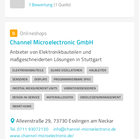
1
Bewertung
(1 Quelle)
9
Onlineshops
Channel Microelectronic GmbH
Anbieter von Elektronikbauteilen und
maßgeschneiderten Lösungen in Stuttgart
ELEKTRONIKBAUTEILE
QUARZ-OSZILLATOREN
HALBLEITER
SENSOREN
DISPLAYS
PROGRAMMIERBARE SPXO
INERTIAL MEASUREMENT UNITS
VIBRATIONSSENSOREN
DESIGN-IN-SERVICE
MATERIALLOGISTIK
OBSOLESZENZMANAGEMENT
SMART HOME
Alleenstraße 29, 73730 Esslingen am Neckar
Tel. 0711 93072130
info@channel-microelectronic.de
www.channel-microelectronic.de/