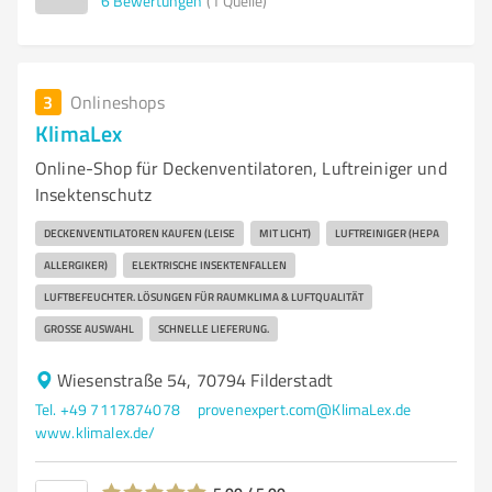
6
Bewertungen
(1 Quelle)
3
Onlineshops
KlimaLex
Online-Shop für Deckenventilatoren, Luftreiniger und
Insektenschutz
DECKENVENTILATOREN KAUFEN (LEISE
MIT LICHT)
LUFTREINIGER (HEPA
ALLERGIKER)
ELEKTRISCHE INSEKTENFALLEN
LUFTBEFEUCHTER. LÖSUNGEN FÜR RAUMKLIMA & LUFTQUALITÄT
GROSSE AUSWAHL
SCHNELLE LIEFERUNG.
Wiesenstraße 54, 70794 Filderstadt
Tel. +49 7117874078
provenexpert.com@KlimaLex.de
www.klimalex.de/