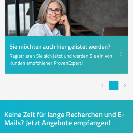
Sie möchten auch hier gelistet werden?
Registrieren Sie sich jetzt und werden Sie ein von
Kunden empfohlener ProvenExpert!
1
Keine Zeit für lange Recherchen und E-
Mails? Jetzt Angebote empfangen!