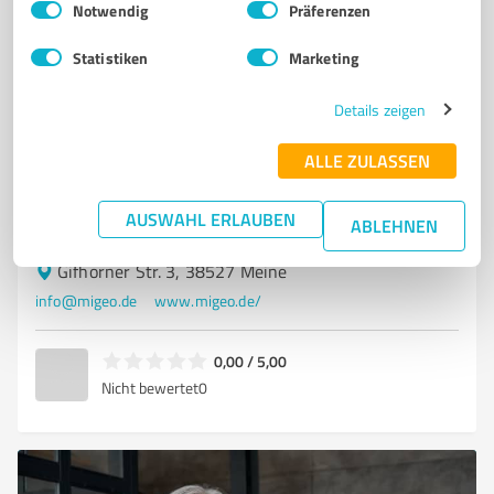
Notwendig
Präferenzen
migeo innovative Werbemittel
Statistiken
Marketing
Individuelle Werbemittel und kreative Lösungen für Ihr
Marketing
Details zeigen
WERBEARTIKEL
WERBEMITTEL
INDIVIDUELLE PRODUKTE
ALLE ZULASSEN
MARKETINGSTRATEGIEN
PERSÖNLICHE BERATUNG
QUALITÄT
LAGERWARE
KREATIVE GESTALTUNG
USB-STICKS
TRINKFLASCHEN
AUSWAHL ERLAUBEN
SCHLÜSSELANHÄNGER
MARKENBOTSCHAFT
ABLEHNEN
Gifhorner Str. 3, 38527 Meine
info@migeo.de
www.migeo.de/
0,00 / 5,00
Nicht bewertet
0