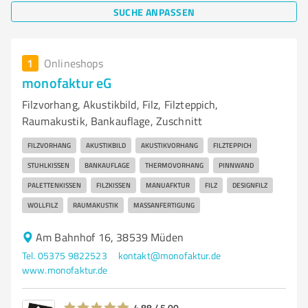
SUCHE ANPASSEN
1
Onlineshops
monofaktur eG
Filzvorhang, Akustikbild, Filz, Filzteppich,
Raumakustik, Bankauflage, Zuschnitt
FILZVORHANG
AKUSTIKBILD
AKUSTIKVORHANG
FILZTEPPICH
STUHLKISSEN
BANKAUFLAGE
THERMOVORHANG
PINNWAND
PALETTENKISSEN
FILZKISSEN
MANUAFKTUR
FILZ
DESIGNFILZ
WOLLFILZ
RAUMAKUSTIK
MASSANFERTIGUNG
Am Bahnhof 16, 38539 Müden
Tel. 05375 9822523
kontakt@monofaktur.de
www.monofaktur.de
4,88 / 5,00