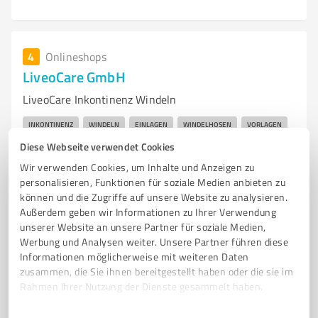
4
Onlineshops
LiveoCare GmbH
LiveoCare Inkontinenz Windeln
INKONTINENZ
WINDELN
EINLAGEN
WINDELHOSEN
VORLAGEN
Diese Webseite verwendet Cookies
Gewerbestraße 5, 38550 Isenbüttel
Wir verwenden Cookies, um Inhalte und Anzeigen zu
Tel. 0621 391565723
info@liveocare.de
personalisieren, Funktionen für soziale Medien anbieten zu
www.hilfsmittelprofi.de/impressum/
können und die Zugriffe auf unsere Website zu analysieren.
Außerdem geben wir Informationen zu Ihrer Verwendung
unserer Website an unsere Partner für soziale Medien,
21.653
Bewertungen
Werbung und Analysen weiter. Unsere Partner führen diese
(3 Quellen)
von 21.656 veröffentlicht
Informationen möglicherweise mit weiteren Daten
zusammen, die Sie ihnen bereitgestellt haben oder die sie im
Rahmen Ihrer Nutzung der Dienste gesammelt haben.
5
Onlineshops
Einwilligungsauswahl
Impressum
|
Datenschutzbestimmungen