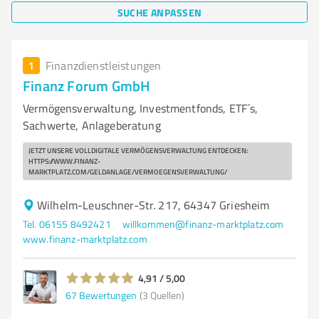
SUCHE ANPASSEN
1
Finanzdienstleistungen
Finanz Forum GmbH
Vermögensverwaltung, Investmentfonds, ETF´s,
Sachwerte, Anlageberatung
JETZT UNSERE VOLLDIGITALE VERMÖGENSVERWALTUNG ENTDECKEN:
HTTPS://WWW.FINANZ-
MARKTPLATZ.COM/GELDANLAGE/VERMOEGENSVERWALTUNG/
Wilhelm-Leuschner-Str. 217, 64347 Griesheim
Tel. 06155 8492421
willkommen@finanz-marktplatz.com
www.finanz-marktplatz.com
4,91 / 5,00
67
Bewertungen
(3 Quellen)