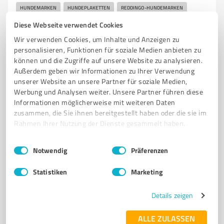
HUNDEMARKEN
HUNDEPLAKETTEN
REDDINGO-HUNDEMARKEN
Diese Webseite verwendet Cookies
Liebknechtstraße 61, 64546 Mörfelden-Walldorf
Wir verwenden Cookies, um Inhalte und Anzeigen zu
Tel. +49 6105207636
service@hundemarke-mit-herz.de
personalisieren, Funktionen für soziale Medien anbieten zu
können und die Zugriffe auf unsere Website zu analysieren.
Außerdem geben wir Informationen zu Ihrer Verwendung
0,00 / 5,00
unserer Website an unsere Partner für soziale Medien,
Nicht bewertet
0
Werbung und Analysen weiter. Unsere Partner führen diese
Informationen möglicherweise mit weiteren Daten
zusammen, die Sie ihnen bereitgestellt haben oder die sie im
Rahmen Ihrer Nutzung der Dienste gesammelt haben.
5
Onlineshops
Coro Products GmbH
Einwilligungsauswahl
Impressum
|
Datenschutzbestimmungen
Notwendig
Präferenzen
Reinigungszubehör, Reinigungsmittel
Statistiken
Marketing
Am Mittelpfad 59, 65468 Trebur
Tel. +49 61459549922
verkauf@coroproducts.de
Details zeigen
shop.coroproducts.de/
ALLE ZULASSEN