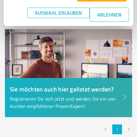
0,00 / 5,00
Nicht bewertet
0
AUSWAHL ERLAUBEN
ABLEHNEN
Sie möchten auch hier gelistet werden?
Registrieren Sie sich jetzt und werden Sie ein von
Kunden empfohlener ProvenExpert!
1