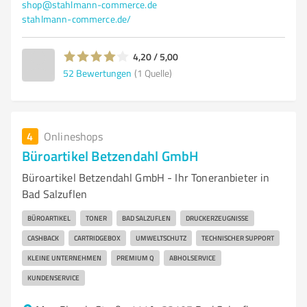
shop@stahlmann-commerce.de
stahlmann-commerce.de/
4,20 / 5,00
52
Bewertungen
(1 Quelle)
4
Onlineshops
Büroartikel Betzendahl GmbH
Büroartikel Betzendahl GmbH - Ihr Toneranbieter in
Bad Salzuflen
BÜROARTIKEL
TONER
BAD SALZUFLEN
DRUCKERZEUGNISSE
CASHBACK
CARTRIDGEBOX
UMWELTSCHUTZ
TECHNISCHER SUPPORT
KLEINE UNTERNEHMEN
PREMIUM Q
ABHOLSERVICE
KUNDENSERVICE