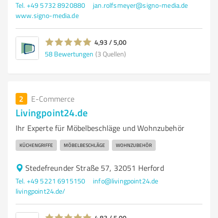
Tel. +49 5732 8920880
jan.rolfsmeyer@signo-media.de
www.signo-media.de
4,93 / 5,00
58
Bewertungen
(3 Quellen)
2
E-Commerce
Livingpoint24.de
Ihr Experte für Möbelbeschläge und Wohnzubehör
KÜCHENGRIFFE
MÖBELBESCHLÄGE
WOHNZUBEHÖR
Stedefreunder Straße 57, 32051 Herford
Tel. +49 5221 6915150
info@livingpoint24.de
livingpoint24.de/
4,83 / 5,00