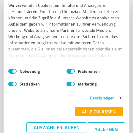
Wir verwenden Cookies, um Inhalte und Anzeigen zu
personalisieren, Funktionen für soziale Medien anbieten zu
können und die Zugriffe auf unsere Website zu analysieren.
6
Onlineshops
Außerdem geben wir Informationen zu Ihrer Verwendung
unserer Website an unsere Partner für soziale Medien,
Bernd-Rudolf Schroeder ohg
Werbung und Analysen weiter. Unsere Partner führen diese
Bernd-Rudolf Schroeder OHG – Ihr Partner für
Informationen möglicherweise mit weiteren Daten
Werbeartikel in Hiddenhausen
zusammen, die Sie ihnen bereitgestellt haben oder die sie im
Rahmen Ihrer Nutzung der Dienste gesammelt haben.
WERBEARTIKEL
WERBEGESCHENKE
Einwilligungsauswahl
Impressum
|
Datenschutzbestimmungen
INDIVIDUELLE SONDERANFERTIGUNGEN
TEXTILIEN
BÜROARTIKEL
Notwendig
Präferenzen
FREIZEITARTIKEL
SPORTARTIKEL
UMWELTFREUNDLICHE PRODUKTE
Statistiken
Marketing
QUALITÄT
ZUVERLÄSSIGKEIT
KREATIVE PLANUNG
KUNDENORIENTIERUNG
Details zeigen
Hanfweg 11, 32120 Hiddenhausen
ALLE ZULASSEN
service@brs-schroeder.de
www.brs-schroeder.de/
AUSWAHL ERLAUBEN
ABLEHNEN
5,00 / 5,00