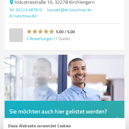
Industriestraße 10, 32278 Kirchlengern
Tel. 05223 687810
kontakt@dr-lueschow.de
dr-lueschow.de/
5,00 / 5,00
2
Bewertungen
(1 Quelle)
Sie möchten auch hier gelistet werden?
Registrieren Sie sich jetzt und werden Sie ein von
Diese Webseite verwendet Cookies
Kunden empfohlener ProvenExpert!