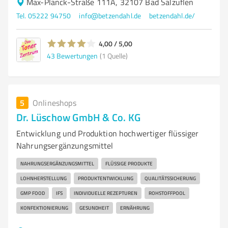
Max-Planck-Straße 111A, 32107 Bad Salzuflen
Tel. 05222 94750
info@betzendahl.de
betzendahl.de/
4,00 / 5,00
43
Bewertungen
(1 Quelle)
5
Onlineshops
Dr. Lüschow GmbH & Co. KG
Entwicklung und Produktion hochwertiger flüssiger
Nahrungsergänzungsmittel
NAHRUNGSERGÄNZUNGSMITTEL
FLÜSSIGE PRODUKTE
LOHNHERSTELLUNG
PRODUKTENTWICKLUNG
QUALITÄTSSICHERUNG
GMP FOOD
IFS
INDIVIDUELLE REZEPTUREN
ROHSTOFFPOOL
KONFEKTIONIERUNG
GESUNDHEIT
ERNÄHRUNG