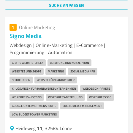
SUCHE ANPASSEN
1
Online Marketing
Signo Media
Webdesign | Online-Marketing | E-Commerce |
Programmierung | Automation
GRATIS WEBSITE-CHECK
BERATUNG UND KONZEPTION
WEBSITES UND SHOPS
MARKETING
SOCIAL MEDIA / PR
SCHULUNGEN
WEBSITE FÜR HANDWERKER
KI-LÖSUNGEN FÜR HANDWERKSUNTERNEHMEN
WEBDESIGN-PAKETE
WORDPRESS-HOSTING
WORDPRESS-BETREUUNG
WORDPRESS SEO
GOOGLE UNTERNEHMENSPROFIL
SOCIAL MEDIA MANAGEMENT
LOW BUDGET POWER MARKETING
Heideweg 11, 32584 Löhne