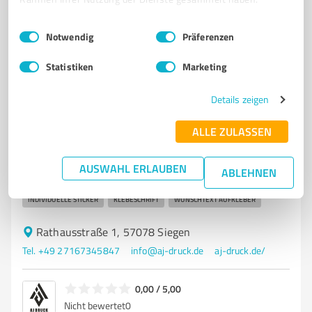
5,00 / 5,00
8
Bewertungen
(1 Quelle)
Einwilligungsauswahl
Impressum
|
Datenschutzbestimmungen
Notwendig
Präferenzen
Statistiken
Marketing
5
Onlineshops
Details zeigen
AJDruck
ALLE ZULASSEN
Herstellung von Aufkleber und folienplot.
AUFKLEBER DRUCKEN
AUFKLEBER GESTALTEN
AUFKLEBER BESTELLEN
AUSWAHL ERLAUBEN
ABLEHNEN
SCHAUFENSTERBESCHRIFTUNG
FAHRZEUGBESCHRIFTUNG
INDIVIDUELLE STICKER
KLEBESCHRIFT
WUNSCHTEXT AUFKLEBER
Rathausstraße 1, 57078 Siegen
Tel. +49 27167345847
info@aj-druck.de
aj-druck.de/
0,00 / 5,00
Nicht bewertet
0