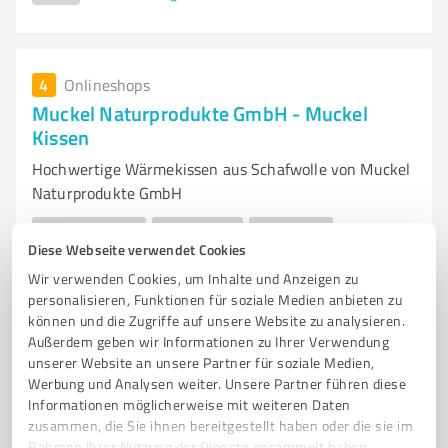
4
Onlineshops
Muckel Naturprodukte GmbH - Muckel
Kissen
Hochwertige Wärmekissen aus Schafwolle von Muckel
Naturprodukte GmbH
SCHAFFELLPRODUKTE
WOLLPRODUKTE
WÄRMEKISSEN
Diese Webseite verwendet Cookies
SCHAFWOLLE
BIO-BAUMWOLLE
NATÜRLICHE WÄRME
Wir verwenden Cookies, um Inhalte und Anzeigen zu
NACHHALTIGE PRODUKTE
GESUNDHEIT
WOHLFÜHLEN
personalisieren, Funktionen für soziale Medien anbieten zu
LOKALE PRODUKTION
PFLEGEWOLLE
MUCKEL KISSEN
können und die Zugriffe auf unsere Website zu analysieren.
Außerdem geben wir Informationen zu Ihrer Verwendung
Ohler Wiesen 10, 57399 Kirchhundem
unserer Website an unsere Partner für soziale Medien,
Werbung und Analysen weiter. Unsere Partner führen diese
kontakt@muckel-naturprodukte.de
Informationen möglicherweise mit weiteren Daten
muckel-naturprodukte.de
zusammen, die Sie ihnen bereitgestellt haben oder die sie im
Rahmen Ihrer Nutzung der Dienste gesammelt haben.