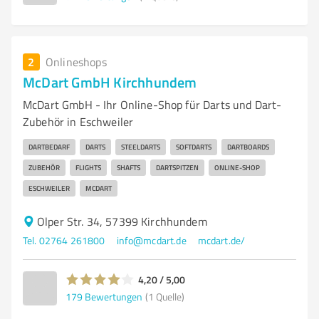
2
Onlineshops
McDart GmbH Kirchhundem
McDart GmbH - Ihr Online-Shop für Darts und Dart-
Zubehör in Eschweiler
DARTBEDARF
DARTS
STEELDARTS
SOFTDARTS
DARTBOARDS
ZUBEHÖR
FLIGHTS
SHAFTS
DARTSPITZEN
ONLINE-SHOP
ESCHWEILER
MCDART
Olper Str. 34, 57399 Kirchhundem
Tel. 02764 261800
info@mcdart.de
mcdart.de/
4,20 / 5,00
179
Bewertungen
(1 Quelle)