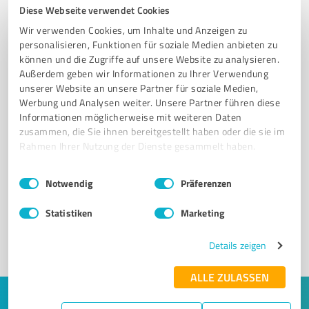
Diese Webseite verwendet Cookies
Wir verwenden Cookies, um Inhalte und Anzeigen zu
personalisieren, Funktionen für soziale Medien anbieten zu
können und die Zugriffe auf unsere Website zu analysieren.
Außerdem geben wir Informationen zu Ihrer Verwendung
unserer Website an unsere Partner für soziale Medien,
Werbung und Analysen weiter. Unsere Partner führen diese
Informationen möglicherweise mit weiteren Daten
zusammen, die Sie ihnen bereitgestellt haben oder die sie im
Rahmen Ihrer Nutzung der Dienste gesammelt haben.
Sie möchten auch hier gelistet werden?
Registrieren Sie sich jetzt und werden Sie ein von
Einwilligungsauswahl
Impressum
|
Datenschutzbestimmungen
Notwendig
Präferenzen
Kunden empfohlener ProvenExpert!
Statistiken
Marketing
1
Details zeigen
ALLE ZULASSEN