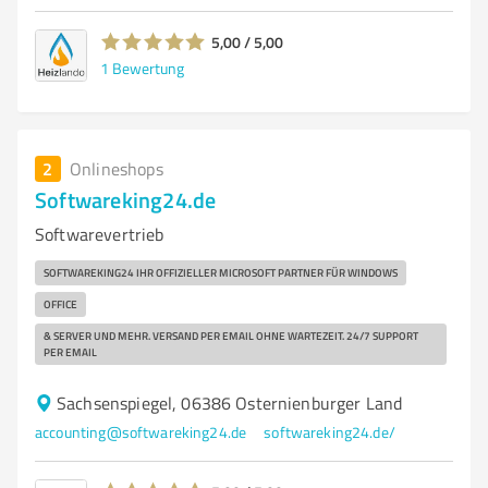
5,00 / 5,00
1
Bewertung
2
Onlineshops
Softwareking24.de
Softwarevertrieb
SOFTWAREKING24 IHR OFFIZIELLER MICROSOFT PARTNER FÜR WINDOWS
OFFICE
& SERVER UND MEHR. VERSAND PER EMAIL OHNE WARTEZEIT. 24/7 SUPPORT
PER EMAIL
Sachsenspiegel, 06386 Osternienburger Land
accounting@softwareking24.de
softwareking24.de/