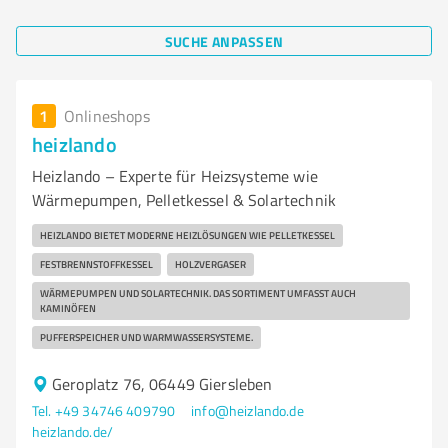
SUCHE ANPASSEN
1
Onlineshops
heizlando
Heizlando – Experte für Heizsysteme wie
Wärmepumpen, Pelletkessel & Solartechnik
HEIZLANDO BIETET MODERNE HEIZLÖSUNGEN WIE PELLETKESSEL
FESTBRENNSTOFFKESSEL
HOLZVERGASER
WÄRMEPUMPEN UND SOLARTECHNIK. DAS SORTIMENT UMFASST AUCH
KAMINÖFEN
PUFFERSPEICHER UND WARMWASSERSYSTEME.
Geroplatz 76, 06449 Giersleben
Tel. +49 34746 409790
info@heizlando.de
heizlando.de/