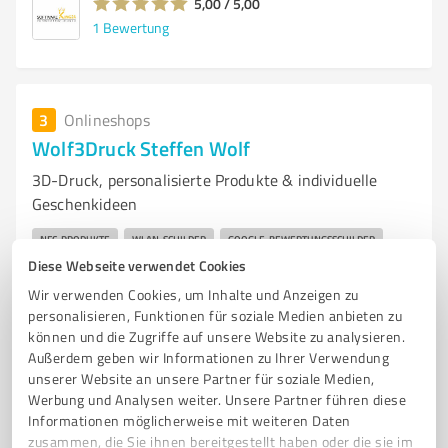
5,00 / 5,00
1
Bewertung
3
Onlineshops
Wolf3Druck Steffen Wolf
3D-Druck, personalisierte Produkte & individuelle
Geschenkideen
NFC-PRODUKTE
WLAN-SCHILDER
GOOGLE-BEWERTUNGSSCHILDER
Diese Webseite verwendet Cookies
NOTFALLKARTEN
SCHLÜSSELANHÄNGER
PERSONALISIERTE GESCHENKE
Wir verwenden Cookies, um Inhalte und Anzeigen zu
3D-DRUCK
personalisieren, Funktionen für soziale Medien anbieten zu
können und die Zugriffe auf unsere Website zu analysieren.
Lindenstr. 24A, 06456 Arnstein
Außerdem geben wir Informationen zu Ihrer Verwendung
Tel. +49 15678 336334
shop@wolf3druck.de
unserer Website an unsere Partner für soziale Medien,
wolf3druck.de
Werbung und Analysen weiter. Unsere Partner führen diese
Informationen möglicherweise mit weiteren Daten
zusammen, die Sie ihnen bereitgestellt haben oder die sie im
0,00 / 5,00