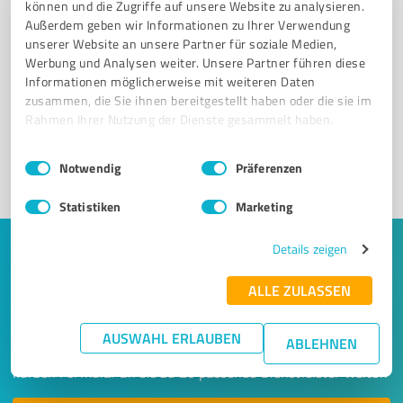
können und die Zugriffe auf unsere Website zu analysieren.
Außerdem geben wir Informationen zu Ihrer Verwendung
unserer Website an unsere Partner für soziale Medien,
Sie möchten auch hier gelistet werden?
Werbung und Analysen weiter. Unsere Partner führen diese
Informationen möglicherweise mit weiteren Daten
Registrieren Sie sich jetzt und werden Sie ein von
zusammen, die Sie ihnen bereitgestellt haben oder die sie im
Kunden empfohlener ProvenExpert!
Rahmen Ihrer Nutzung der Dienste gesammelt haben.
Einwilligungsauswahl
Impressum
|
Datenschutzbestimmungen
Notwendig
Präferenzen
1
Statistiken
Marketing
Details zeigen
Keine Zeit für lange Recherchen und E-
Mails? Jetzt Angebote empfangen!
ALLE ZULASSEN
Lassen Sie sich einfach von passenden Experten in Ihrer
AUSWAHL ERLAUBEN
ABLEHNEN
Nähe kontaktieren! Wir leiten Ihr Anliegen aus einem
kurzen Formular an bis zu 20 passende Dienstleister weiter.