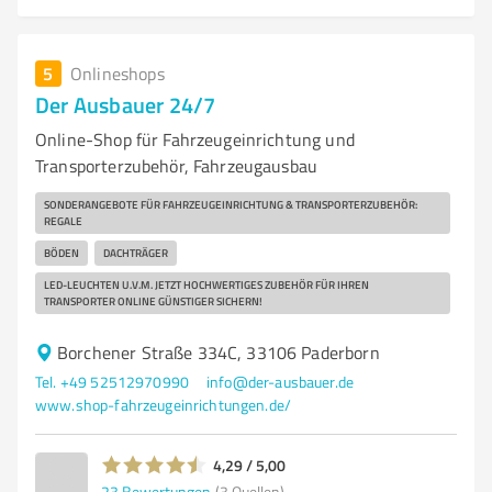
5
Onlineshops
Der Ausbauer 24/7
Online-Shop für Fahrzeugeinrichtung und
Transporterzubehör, Fahrzeugausbau
SONDERANGEBOTE FÜR FAHRZEUGEINRICHTUNG & TRANSPORTERZUBEHÖR:
REGALE
BÖDEN
DACHTRÄGER
LED-LEUCHTEN U.V.M. JETZT HOCHWERTIGES ZUBEHÖR FÜR IHREN
TRANSPORTER ONLINE GÜNSTIGER SICHERN!
Borchener Straße 334C, 33106 Paderborn
Tel. +49 52512970990
info@der-ausbauer.de
www.shop-fahrzeugeinrichtungen.de/
4,29 / 5,00
23
Bewertungen
(3 Quellen)