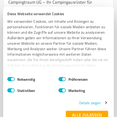
Campingtraum UG – Ihr Campingausrüster für
individuelle Lösungen in Borchen
Diese Webseite verwendet Cookies
CAMPINGAUSRÜSTER
CAMPINGZUBEHÖR
BOOTSSPORT
MOVER
Wir verwenden Cookies, um Inhalte und Anzeigen zu
EINBRUCHHEMMUNG
PHOTOVOLTAIK
REPARATURSERVICE
personalisieren, Funktionen für soziale Medien anbieten zu
können und die Zugriffe auf unsere Website zu analysieren.
CAMPINGBERATUNG
PADERBORN
BORCHEN
Außerdem geben wir Informationen zu Ihrer Verwendung
INDIVIDUELLE LÖSUNGEN
PROFESSIONELLES WERKZEUG
unserer Website an unsere Partner für soziale Medien,
Werbung und Analysen weiter. Unsere Partner führen diese
Haarener Str. 25, 33178 Borchen
Informationen möglicherweise mit weiteren Daten
kontakt@campingtraum.com
www.campingtraum.com/
zusammen, die Sie ihnen bereitgestellt haben oder die sie im
Rahmen Ihrer Nutzung der Dienste gesammelt haben.
4,60 / 5,00
Einwilligungsauswahl
Impressum
|
Datenschutzbestimmungen
Notwendig
Präferenzen
14
Bewertungen
(1 Quelle)
Statistiken
Marketing
Details zeigen
7
Onlineshops
SUNLIFE® Produktions- und
ALLE ZULASSEN