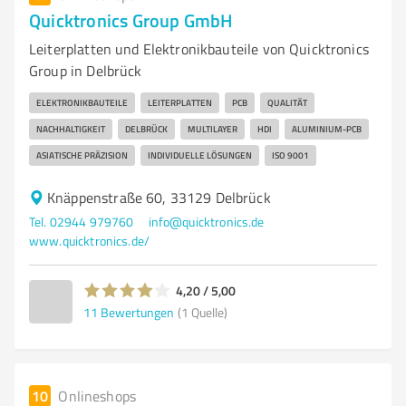
Quicktronics Group GmbH
Leiterplatten und Elektronikbauteile von Quicktronics
Group in Delbrück
ELEKTRONIKBAUTEILE
LEITERPLATTEN
PCB
QUALITÄT
NACHHALTIGKEIT
DELBRÜCK
MULTILAYER
HDI
ALUMINIUM-PCB
ASIATISCHE PRÄZISION
INDIVIDUELLE LÖSUNGEN
ISO 9001
Knäppenstraße 60, 33129 Delbrück
Tel. 02944 979760
info@quicktronics.de
www.quicktronics.de/
4,20 / 5,00
11
Bewertungen
(1 Quelle)
10
Onlineshops