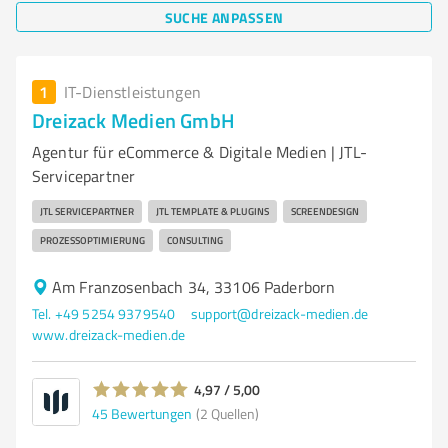
SUCHE ANPASSEN
1
IT-Dienstleistungen
Dreizack Medien GmbH
Agentur für eCommerce & Digitale Medien | JTL-
Servicepartner
JTL SERVICEPARTNER
JTL TEMPLATE & PLUGINS
SCREENDESIGN
PROZESSOPTIMIERUNG
CONSULTING
Am Franzosenbach 34, 33106 Paderborn
Tel. +49 5254 9379540
support@dreizack-medien.de
www.dreizack-medien.de
4,97 / 5,00
45
Bewertungen
(2 Quellen)