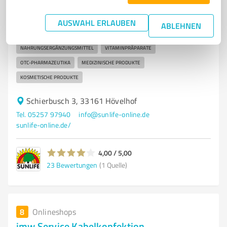
Vertriebsgesellschaft mbH
SUNLIFE® – Ihr Partner für innovative
AUSWAHL ERLAUBEN
ABLEHNEN
Nahrungsergänzungsmittel und mehr!
NAHRUNGSERGÄNZUNGSMITTEL
VITAMINPRÄPARATE
OTC-PHARMAZEUTIKA
MEDIZINISCHE PRODUKTE
KOSMETISCHE PRODUKTE
Schierbusch 3, 33161 Hövelhof
Tel. 05257 97940
info@sunlife-online.de
sunlife-online.de/
4,00 / 5,00
23
Bewertungen
(1 Quelle)
8
Onlineshops
imw Service Kabelkonfektion