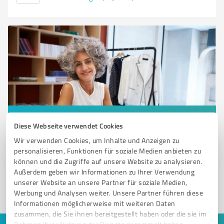
Sie möchten auch hier gelistet werden?
Diese Webseite verwendet Cookies
Registrieren Sie sich jetzt und werden Sie ein von
Wir verwenden Cookies, um Inhalte und Anzeigen zu
Kunden empfohlener ProvenExpert!
personalisieren, Funktionen für soziale Medien anbieten zu
können und die Zugriffe auf unsere Website zu analysieren.
Außerdem geben wir Informationen zu Ihrer Verwendung
unserer Website an unsere Partner für soziale Medien,
1
Werbung und Analysen weiter. Unsere Partner führen diese
Informationen möglicherweise mit weiteren Daten
zusammen, die Sie ihnen bereitgestellt haben oder die sie im