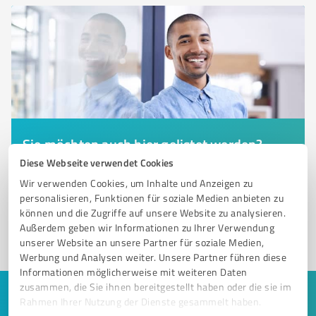
Sie möchten auch hier gelistet werden?
Diese Webseite verwendet Cookies
Registrieren Sie sich jetzt und werden Sie ein von
Kunden empfohlener ProvenExpert!
Wir verwenden Cookies, um Inhalte und Anzeigen zu
personalisieren, Funktionen für soziale Medien anbieten zu
können und die Zugriffe auf unsere Website zu analysieren.
Außerdem geben wir Informationen zu Ihrer Verwendung
1
unserer Website an unsere Partner für soziale Medien,
Werbung und Analysen weiter. Unsere Partner führen diese
Informationen möglicherweise mit weiteren Daten
zusammen, die Sie ihnen bereitgestellt haben oder die sie im
Keine Zeit für lange Recherchen und E-
Rahmen Ihrer Nutzung der Dienste gesammelt haben.