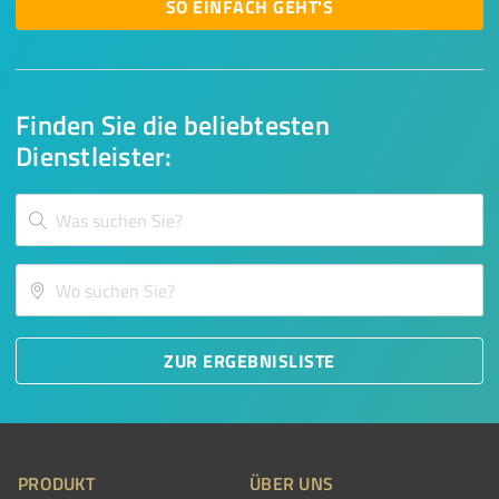
SO EINFACH GEHT'S
Finden Sie die beliebtesten
Dienstleister:
ZUR ERGEBNISLISTE
PRODUKT
ÜBER UNS