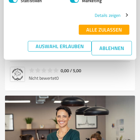
Statistiken
Marketing
HUNDESCHATZ BIETET HOCHWERTIGE HUNDEBETTEN
HALSBÄNDER
Details zeigen
HUNDELEINEN
HUNDESPIELZEUG
HUNDEJACKEN
HUNDERUCKSÄCKE
FUTTERBEHÄLTER UND PFLEGEPRODUKTE.
ALLE ZULASSEN
Saarbrücker Straße 32, 66399 Mandelbachtal
AUSWAHL ERLAUBEN
Tel. 0302239950233
info@hundeschatz.de
ABLEHNEN
hundeschatz.de
0,00 / 5,00
Nicht bewertet
0