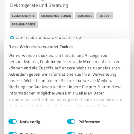
Elektrogeräte und Beratung
ELEKTROGERÄTE
STEUERUNGSTECHNIK
BERATUNG
ISO 9001
PREMIUMARBEIT
Suhstraße 8, 66440 Blieskastel
Tel. 06842 5070650
info@fs-steuerungstechnik.de
Diese Webseite verwendet Cookies
www.fs-steuerungstechnik.de/
Wir verwenden Cookies, um Inhalte und Anzeigen zu
personalisieren, Funktionen für soziale Medien anbieten zu
können und die Zugriffe auf unsere Website zu analysieren.
3,00 / 5,00
Außerdem geben wir Informationen zu Ihrer Verwendung
2
Bewertungen
(1 Quelle)
unserer Website an unsere Partner für soziale Medien,
Werbung und Analysen weiter. Unsere Partner führen diese
Informationen möglicherweise mit weiteren Daten
zusammen, die Sie ihnen bereitgestellt haben oder die sie im
5
Onlineshops
Rahmen Ihrer Nutzung der Dienste gesammelt haben.
HUNDESCHATZ
Einwilligungsauswahl
Impressum
|
Datenschutzbestimmungen
Notwendig
Präferenzen
HUNDESCHATZ: Verkauf hochwertiger, stilvoller und
funktionaler Hundeaccessoires.