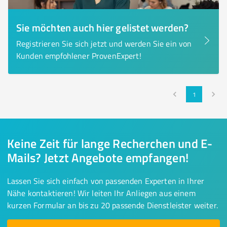
Sie möchten auch hier gelistet werden?
Registrieren Sie sich jetzt und werden Sie ein von
Kunden empfohlener ProvenExpert!
1
Keine Zeit für lange Recherchen und E-
Mails? Jetzt Angebote empfangen!
Lassen Sie sich einfach von passenden Experten in Ihrer
Nähe kontaktieren! Wir leiten Ihr Anliegen aus einem
kurzen Formular an bis zu 20 passende Dienstleister weiter.