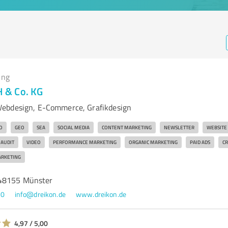
ing
 & Co. KG
ebdesign, E-Commerce, Grafikdesign
O
GEO
SEA
SOCIAL MEDIA
CONTENT MARKETING
NEWSLETTER
WEBSITE
AUDIT
VIDEO
PERFORMANCE MARKETING
ORGANIC MARKETING
PAID ADS
C
ARKETING
48155 Münster
60
info@dreikon.de
www.dreikon.de
4,97 / 5,00