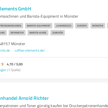
 Elements GmbH
emaschinen und Barista-Equipment in Münster
PRESSOMASCHINEN
BARISTA-EQUIPMENT
LA MARZOCCO
EVERSYS
MÜNSTER
UNG
REPARATUR
BARISTA-KURSE
ZUBEHÖR
 48157 Münster
ents.de
coffee-elements.de/
4,70 / 5,00
ngen
(1 Quelle)
nhandel Arnold Richter
erpatronen und Toner günstig kaufen bei Druckerpatronenhande