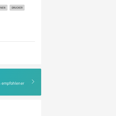
ONEN
DRUCKER
en empfohlener