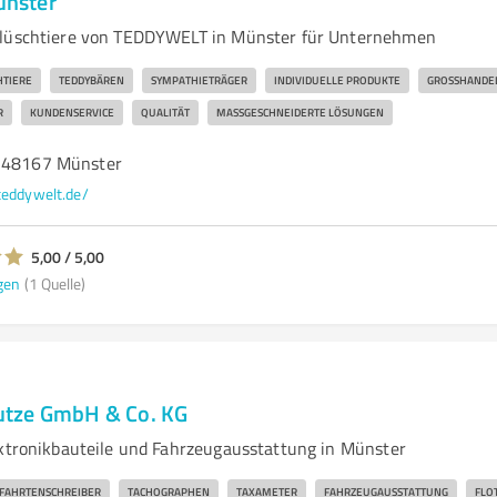
nster
Plüschtiere von TEDDYWELT in Münster für Unternehmen
HTIERE
TEDDYBÄREN
SYMPATHIETRÄGER
INDIVIDUELLE PRODUKTE
GROSSHANDEL
R
KUNDENSERVICE
QUALITÄT
MASSGESCHNEIDERTE LÖSUNGEN
, 48167 Münster
eddywelt.de/
5,00 / 5,00
gen
(1 Quelle)
tze GmbH & Co. KG
ektronikbauteile und Fahrzeugausstattung in Münster
FAHRTENSCHREIBER
TACHOGRAPHEN
TAXAMETER
FAHRZEUGAUSSTATTUNG
FLO