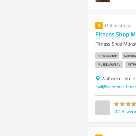
3
Onlineshops
Fitness Shop M
Fitness Shop Müns
FITNESS SHOP
NAHRUN
MUSKELAUFBAU
FETT
Wolbecker Str. 
mail@sportster-fitne
204
Bewert