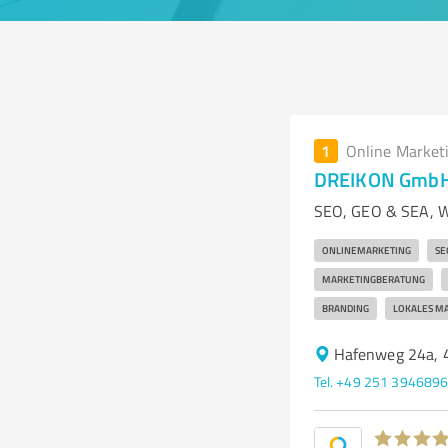
1
Online Market
DREIKON GmbH
SEO, GEO & SEA, W
ONLINEMARKETING
SE
MARKETINGBERATUNG
BRANDING
LOKALES M
Hafenweg 24a, 
Tel. +49 251 394689