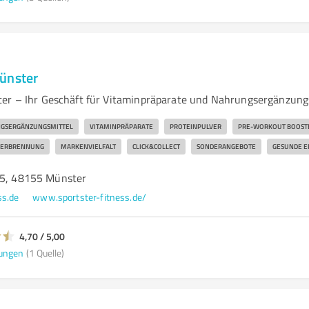
ünster
ter – Ihr Geschäft für Vitaminpräparate und Nahrungsergänzun
GSERGÄNZUNGSMITTEL
VITAMINPRÄPARATE
PROTEINPULVER
PRE-WORKOUT BOOST
VERBRENNUNG
MARKENVIELFALT
CLICK&COLLECT
SONDERANGEBOTE
GESUNDE 
25, 48155 Münster
ss.de
www.sportster-fitness.de/
4,70 / 5,00
ungen
(1 Quelle)