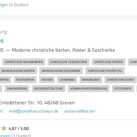
ngen
(4 Quellen)
ung
ps
— Moderne christliche Karten, Poster & Geschenke
CHRISTLICHE GRUSSKARTEN
CHRISTLICHE LESEZEICHEN
CHRISTLICHE POSTER
CHRI
JAHRESLOSUNG KARTEN
JAHRESLOSUNG GESCHENKE
CHRISTLICHE POSTER XXL
KARTEN
POSTKARTEN
POSTER
LEINWAND
WANDKUNST
CHRISTLICHE KUNST
GRAFIKDESIGN
MEDIENGESTALTUNG
KOMMUNIKATIONSDESIGN
FOTOGRAFIE
, Emsdettener Str. 10, 48268 Greven
10
mail@jonathanschoeps.de
undarstellbar.de/
4,87 / 5,00
ungen
(3 Quellen)