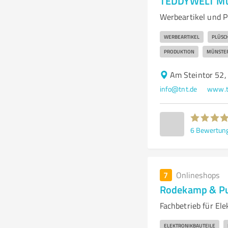
TEDDYWELT Mü
Werbeartikel und 
WERBEARTIKEL
PLÜSC
PRODUKTION
MÜNSTE
Am Steintor 52
info@tnt.de
www.t
6
Bewertun
7
Onlineshops
Rodekamp & Pu
Fachbetrieb für El
ELEKTRONIKBAUTEILE