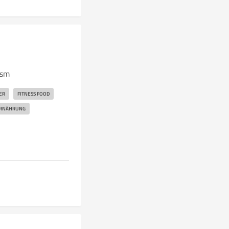
gsm
ER
FITNESS FOOD
ERNÄHRUNG