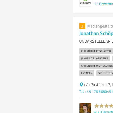
73
Bewertu
2
Mediengestalt
Jonathan Schö
UNDARSTELLBAR.DE 
CHRISTLICHE POSTKARTEN
JAHRESLOSUNG POSTER
CHRISTLICHE WEIHNACHTS
LIZENZEN
STOCKFOTOS
c/o Postflex #7
Tel. +49 176 668045
458
Bewert