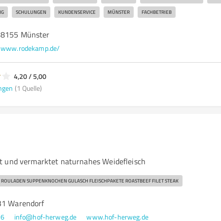
NG
SCHULUNGEN
KUNDENSERVICE
MÜNSTER
FACHBETRIEB
48155 Münster
www.rodekamp.de/
4,20 / 5,00
ngen
(1 Quelle)
t und vermarktet naturnahes Weidefleisch
H ROULADEN SUPPENKNOCHEN GULASCH FLEISCHPAKETE ROASTBEEF FILET STEAK
31 Warendorf
26
info@hof-herweg.de
www.hof-herweg.de