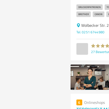
DRUCKERPATRONEN
T
BROTHER
CANON
Wolbecker Str. 
Tel. 0251 6744980
27
Bewertu
6
Onlineshops