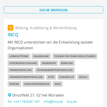
SUCHE ANPASSEN
1
Bildung, Ausbildung & Weiterbildung
INCQ
Mit INCQ unterstützen wir die Entwicklung sozialer
Organisationen
LERNPLATTFORM
ONLINEKURSE
TOOLBOX FÜR TEAMS UND LEITUNGEN
SYSTEMISCHES COACHING
WORKSHOPS
BERATUNG
TEAMENTWICKLUNG
FÜHRUNGSKRÄFTEENTWICKLUNG
ORGANISATIONSENTWICKLUNG
KITAS
JUGENDHILFE
SCHULE
VEREINE
EINGLIEDERUNGSHILFE
NGOS
Drischfeld 27, 52146 Würselen
Tel. +49 178 8287187
info@incq.de
incq.de