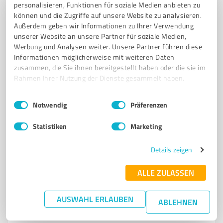
personalisieren, Funktionen für soziale Medien anbieten zu
können und die Zugriffe auf unsere Website zu analysieren.
Außerdem geben wir Informationen zu Ihrer Verwendung
unserer Website an unsere Partner für soziale Medien,
5
Dienstleistungen
Werbung und Analysen weiter. Unsere Partner führen diese
Vanessa Bloß
Informationen möglicherweise mit weiteren Daten
zusammen, die Sie ihnen bereitgestellt haben oder die sie im
Autorin, Selfpublisherin, Buchkonzeptionistin,
Rahmen Ihrer Nutzung der Dienste gesammelt haben.
Buchdesignerin
Einwilligungsauswahl
Impressum
|
Datenschutzbestimmungen
BARRIEREFREIE KINDERBÜCHER
VORLESEVIDEOS
Notwendig
Präferenzen
ECHTE BLINDDATEBOOKS
QUALITÄTSSIEGEL FÜR BÜCHER
Statistiken
Marketing
PLATTFORM FÜR SELFPUBLISHER
Details zeigen
Gartenstraße 3, 86660 Tapfheim
vanessa.bloss@buch-liebe.de
www.buch-liebe.de/
ALLE ZULASSEN
0,00 / 5,00
AUSWAHL ERLAUBEN
ABLEHNEN
Nicht bewertet
0