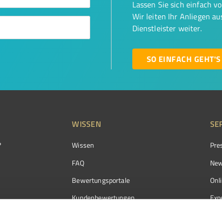
Lassen Sie sich einfach v
Wir leiten Ihr Anliegen a
Dienstleister weiter.
SO EINFACH GEHT'S
WISSEN
SE
?
Wissen
Pre
FAQ
New
Bewertungsportale
Onl
Kundenbewertungen
Exp
Kundenzufriedenheit
Exp