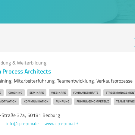
ldung & Weiterbildung
Process Architects
ning, Mitarbeiterführung, Teamentwicklung, Verkaufsprozesse
G
COACHING
SEMINARE
WEBINARE
FÜHRUNGSKRÄFTE
STRESSMANAGEMEN
MOTIVATION
KOMMUNIKATION
FÜHRUNG
FÜHRUNGSKOMPETENZ
TEAMENTWIC
g-Straße 37a, 50181 Bedburg
3
info@cpa-pcm.de
www.cpa-pcm.de/