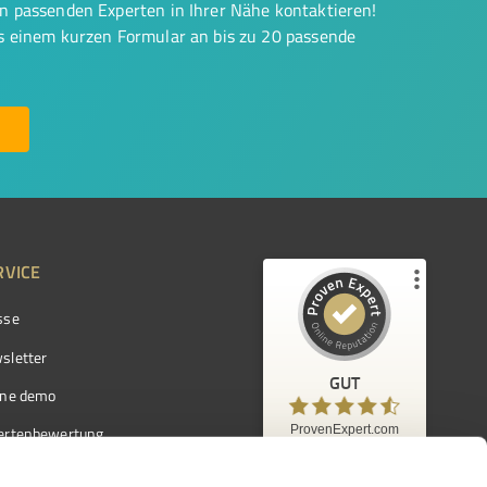
on passenden Experten in Ihrer Nähe kontaktieren!
us einem kurzen Formular an bis zu 20 passende
RVICE
sse
Kundenbewertungen und Erfahrungen zu
ProvenExpert.com
sletter
GUT
%
97
GUT
ine demo
Empfehlungen auf
ProvenExpert.com
ProvenExpert.com
5,00
/
4,42
ertenbewertung
7.103
ertenverzeichnis
Kundenbewertungen