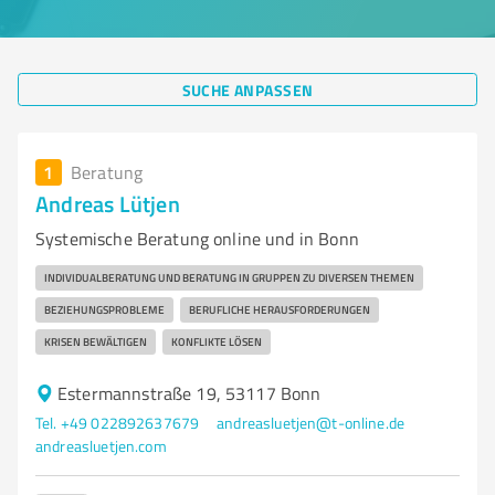
SUCHE ANPASSEN
1
Beratung
Andreas Lütjen
Systemische Beratung online und in Bonn
INDIVIDUALBERATUNG UND BERATUNG IN GRUPPEN ZU DIVERSEN THEMEN
BEZIEHUNGSPROBLEME
BERUFLICHE HERAUSFORDERUNGEN
KRISEN BEWÄLTIGEN
KONFLIKTE LÖSEN
Estermannstraße 19, 53117 Bonn
Tel. +49 022892637679
andreasluetjen@t-online.de
andreasluetjen.com