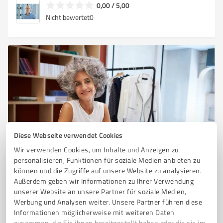
0,00 / 5,00
Nicht bewertet
0
Diese Webseite verwendet Cookies
Sie möchten auch hier gelistet werden?
Wir verwenden Cookies, um Inhalte und Anzeigen zu
Registrieren Sie sich jetzt und werden Sie ein von
personalisieren, Funktionen für soziale Medien anbieten zu
Kunden empfohlener ProvenExpert!
können und die Zugriffe auf unsere Website zu analysieren.
Außerdem geben wir Informationen zu Ihrer Verwendung
unserer Website an unsere Partner für soziale Medien,
Werbung und Analysen weiter. Unsere Partner führen diese
1
Informationen möglicherweise mit weiteren Daten
zusammen, die Sie ihnen bereitgestellt haben oder die sie im