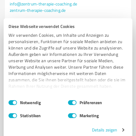
info@zentrum-therapie-coaching.de
zentrum-therapie-coaching.de
Diese Webseite verwendet Cookies
5,00 / 5,00
6
Bewertungen
(2 Quellen)
Wir verwenden Cookies, um Inhalte und Anzeigen zu
personalisieren, Funktionen für soziale Medien anbieten zu
können und die Zugriffe auf unsere Website zu analysieren.
Außerdem geben wir Informationen zu Ihrer Verwendung
unserer Website an unsere Partner für soziale Medien,
Werbung und Analysen weiter. Unsere Partner führen diese
Informationen möglicherweise mit weiteren Daten
zusammen, die Sie ihnen bereitgestellt haben oder die sie im
Rahmen Ihrer Nutzung der Dienste gesammelt haben.
Einwilligungsauswahl
Impressum
|
Datenschutzbestimmungen
Notwendig
Präferenzen
Sie möchten auch hier gelistet werden?
Statistiken
Marketing
Registrieren Sie sich jetzt und werden Sie ein von
Kunden empfohlener ProvenExpert!
Details zeigen