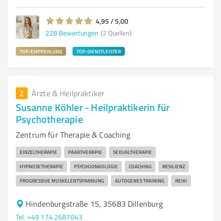
4,95 / 5,00
228
Bewertungen
(2 Quellen)
TOP-EMPFEHLUNG
TOP-DIENSTLEISTER
2
Ärzte & Heilpraktiker
Susanne Köhler - Heilpraktikerin für
Psychotherapie
Zentrum für Therapie & Coaching
EINZELTHERAPIE
PAARTHERAPIE
SEXUALTHERAPIE
HYPNOSETHERAPIE
PSYCHOONKOLOGIE
COACHING
RESILIENZ
PROGRESSIVE MUSKELENTSPANNUNG
AUTOGENES TRAINING
REIKI
Hindenburgstraße 15, 35683 Dillenburg
Tel. +49 174 2687043