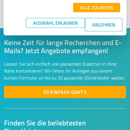
ALLE ZULASSEN
1
AUSWAHL ERLAUBEN
ABLEHNEN
Keine Zeit für lange Recherchen und E-
Mails? Jetzt Angebote empfangen!
Lassen Sie sich einfach von passenden Experten in Ihrer
Nähe kontaktieren! Wir leiten Ihr Anliegen aus einem
kurzen Formular an bis zu 20 passende Dienstleister weiter.
SO EINFACH GEHT'S
Finden Sie die beliebtesten