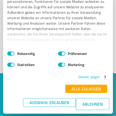
personalisieren, Funktionen für soziale Medien anbieten zu
können und die Zugriffe auf unsere Website zu analysieren.
Außerdem geben wir Informationen zu Ihrer Verwendung
unserer Website an unsere Partner für soziale Medien,
Werbung und Analysen weiter. Unsere Partner führen diese
Sie möchten auch hier gelistet werden?
Informationen möglicherweise mit weiteren Daten
zusammen, die Sie ihnen bereitgestellt haben oder die sie im
Registrieren Sie sich jetzt und werden Sie ein von
Rahmen Ihrer Nutzung der Dienste gesammelt haben.
Kunden empfohlener ProvenExpert!
Einwilligungsauswahl
Impressum
|
Datenschutzbestimmungen
Notwendig
Präferenzen
1
Statistiken
Marketing
Details zeigen
Keine Zeit für lange Recherchen und E-
ALLE ZULASSEN
Mails? Jetzt Angebote empfangen!
AUSWAHL ERLAUBEN
ABLEHNEN
Lassen Sie sich einfach von passenden Experten in Ihrer
Nähe kontaktieren! Wir leiten Ihr Anliegen aus einem