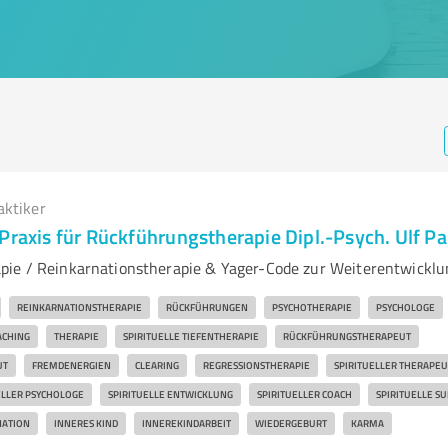
aktiker
Praxis für Rückführungstherapie Dipl.-Psych. Ulf P
ie / Reinkarnationstherapie & Yager-Code zur Weiterentwicklu
REINKARNATIONSTHERAPIE
RÜCKFÜHRUNGEN
PSYCHOTHERAPIE
PSYCHOLOGE
ACHING
THERAPIE
SPIRITUELLE TIEFENTHERAPIE
RÜCKFÜHRUNGSTHERAPEUT
UT
FREMDENERGIEN
CLEARING
REGRESSIONSTHERAPIE
SPIRITUELLER THERAPEU
ELLER PSYCHOLOGE
SPIRITUELLE ENTWICKLUNG
SPIRITUELLER COACH
SPIRITUELLE S
NATION
INNERES KIND
INNEREKINDARBEIT
WIEDERGEBURT
KARMA