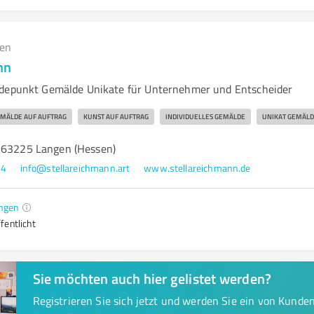
gen
nn
ndepunkt Gemälde Unikate für Unternehmer und Entscheider
MÄLDE AUF AUFTRAG
KUNST AUF AUFTRAG
INDIVIDUELLES GEMÄLDE
UNIKAT GEMÄLD
 63225 Langen (Hessen)
64
info@stellareichmann.art
www.stellareichmann.de
ngen
fentlicht
Sie möchten auch hier gelistet werden?
Registrieren Sie sich jetzt und werden Sie ein von Kund