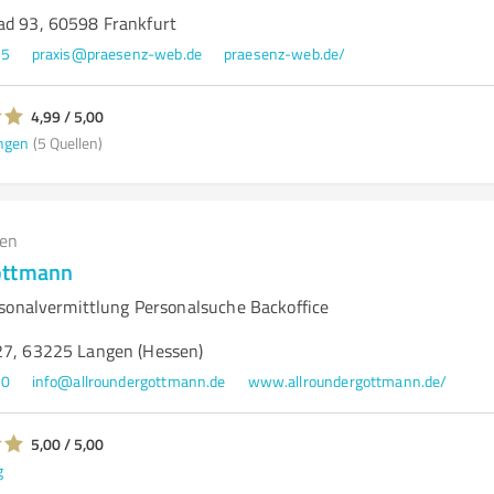
ad 93, 60598 Frankfurt
05
praxis@praesenz-web.de
praesenz-web.de/
4,99 / 5,00
ngen
(5 Quellen)
gen
ottmann
sonalvermittlung Personalsuche Backoffice
27, 63225 Langen (Hessen)
30
info@allroundergottmann.de
www.allroundergottmann.de/
5,00 / 5,00
g