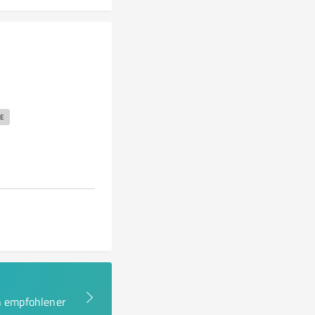
E
en empfohlener