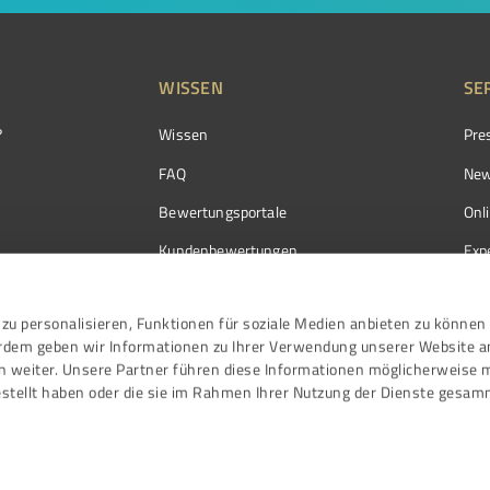
WISSEN
SE
?
Wissen
Pre
FAQ
New
Bewertungsportale
Onl
Kundenbewertungen
Exp
Kundenzufriedenheit
Exp
zu personalisieren, Funktionen für soziale Medien anbieten zu können 
Bewertungs­richtlinien
erdem geben wir Informationen zu Ihrer Verwendung unserer Website a
Events
n weiter. Unsere Partner führen diese Informationen möglicherweise 
stellt haben oder die sie im Rahmen Ihrer Nutzung der Dienste gesam