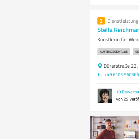
3
Dienstleistun
Stella Reichma
Künstlerin für We
AUFTRAGSGEMÄLDE
GE
Dürerstraße 23,
Tel. +49 6103 96036
10
Bewertu
von 29 veröf