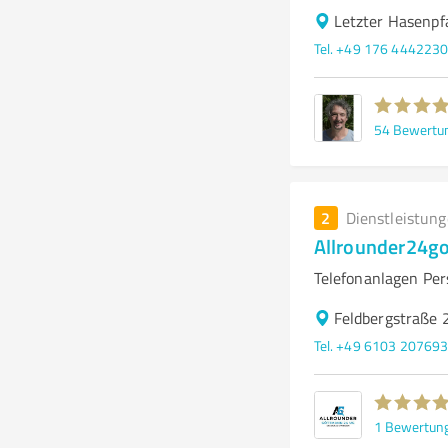
Letzter Hasenpf
Tel. +49 176 444223
54
Bewertu
2
Dienstleistun
Allrounder24g
Telefonanlagen Per
Feldbergstraße 
Tel. +49 6103 20769
1
Bewertun