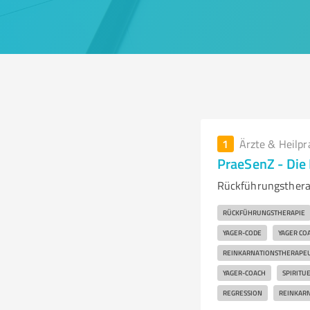
1
Ärzte & Heilpr
PraeSenZ - Die 
Rückführungstherap
RÜCKFÜHRUNGSTHERAPIE
YAGER-CODE
YAGER CO
REINKARNATIONSTHERAPE
YAGER-COACH
SPIRITU
REGRESSION
REINKAR