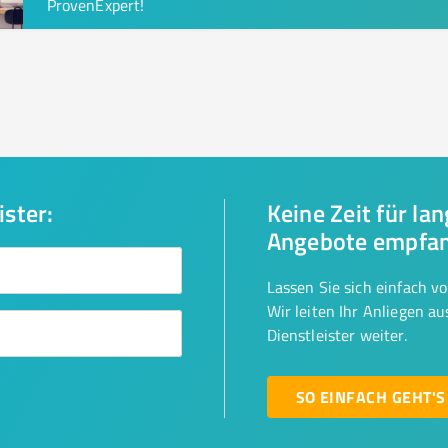
ProvenExpert!
ister:
Keine Zeit für la
Angebote empfa
Lassen Sie sich einfach v
Wir leiten Ihr Anliegen a
Dienstleister weiter.
SO EINFACH GEHT'S