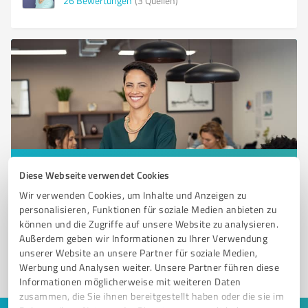
26
Bewertungen
(3 Quellen)
Sie möchten auch hier gelistet werden?
Diese Webseite verwendet Cookies
Registrieren Sie sich jetzt und werden Sie ein von
Wir verwenden Cookies, um Inhalte und Anzeigen zu
personalisieren, Funktionen für soziale Medien anbieten zu
Kunden empfohlener ProvenExpert!
können und die Zugriffe auf unsere Website zu analysieren.
Außerdem geben wir Informationen zu Ihrer Verwendung
unserer Website an unsere Partner für soziale Medien,
1
Werbung und Analysen weiter. Unsere Partner führen diese
Informationen möglicherweise mit weiteren Daten
zusammen, die Sie ihnen bereitgestellt haben oder die sie im