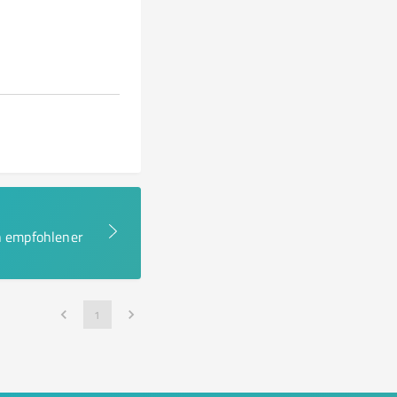
en empfohlener
1