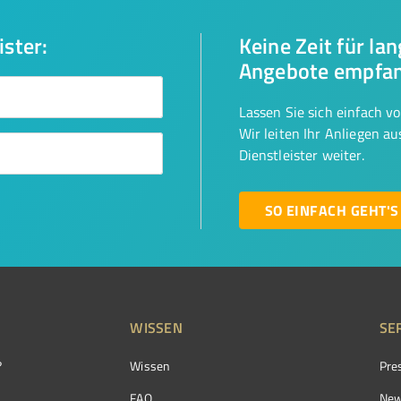
ister:
Keine Zeit für la
Angebote empfa
Lassen Sie sich einfach v
Wir leiten Ihr Anliegen a
Dienstleister weiter.
SO EINFACH GEHT'S
WISSEN
SE
?
Wissen
Pre
FAQ
New