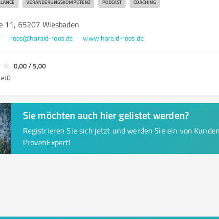
ALANCE
VERÄNDERUNGSKOMPETENZ
PODCAST
COACHING
ße 11, 65207 Wiesbaden
0
roos@harald-roos.de
www.harald-roos.de
0,00 / 5,00
tet
0
Sie möchten auch hier gelistet werden?
Registrieren Sie sich jetzt und werden Sie ein von Kund
ProvenExpert!