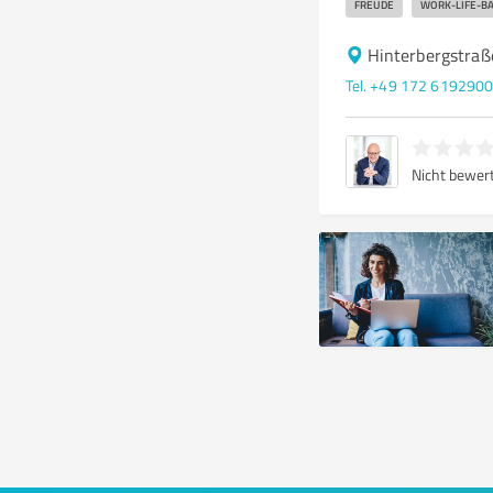
FREUDE
WORK-LIFE-B
Hinterbergstra
Tel. +49 172 619290
Nicht bewer