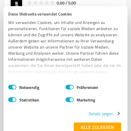
0,00 / 5,00
Nicht bewertet
0
Diese Webseite verwendet Cookies
Wir verwenden Cookies, um Inhalte und Anzeigen zu
personalisieren, Funktionen für soziale Medien anbieten zu
können und die Zugriffe auf unsere Website zu analysieren.
Außerdem geben wir Informationen zu Ihrer Verwendung
unserer Website an unsere Partner für soziale Medien,
Werbung und Analysen weiter. Unsere Partner führen diese
Informationen möglicherweise mit weiteren Daten
zusammen, die Sie ihnen bereitgestellt haben oder die sie im
Rahmen Ihrer Nutzung der Dienste gesammelt haben.
Sie möchten auch hier gelistet werden?
Einwilligungsauswahl
Impressum
|
Datenschutzbestimmungen
Notwendig
Präferenzen
Registrieren Sie sich jetzt und werden Sie ein von
Statistiken
Marketing
Kunden empfohlener ProvenExpert!
Details zeigen
1
ALLE ZULASSEN